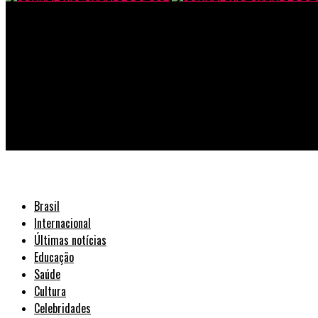
JORNAL RIO GRANDE DO SUL
Turquesa Esmalteria & Salão de Beleza anuncia parceria inédit
Brasil
Internacional
Últimas notícias
Educação
Saúde
Cultura
Celebridades