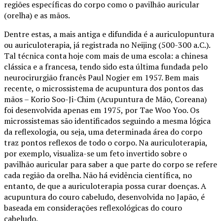
regiões específicas do corpo como o pavilhão auricular
(orelha) e as mãos.
Dentre estas, a mais antiga e difundida é a auriculopuntura
ou auriculoterapia, já registrada no Neijing (500-300 a.C.).
Tal técnica conta hoje com mais de uma escola: a chinesa
clássica e a francesa, tendo sido esta última fundada pelo
neurocirurgião francês Paul Nogier em 1957. Bem mais
recente, o microssistema de acupuntura dos pontos das
mãos – Korio Soo-Ji-Chim (Acupuntura de Mão, Coreana)
foi desenvolvida apenas em 1975, por Tae Woo Yoo. Os
microssistemas são identificados seguindo a mesma lógica
da reflexologia, ou seja, uma determinada área do corpo
traz pontos reflexos de todo o corpo. Na auriculoterapia,
por exemplo, visualiza-se um feto invertido sobre o
pavilhão auricular para saber a que parte do corpo se refere
cada região da orelha. Não há evidência científica, no
entanto, de que a auriculoterapia possa curar doenças. A
acupuntura do couro cabeludo, desenvolvida no Japão, é
baseada em considerações reflexológicas do couro
cabeludo.