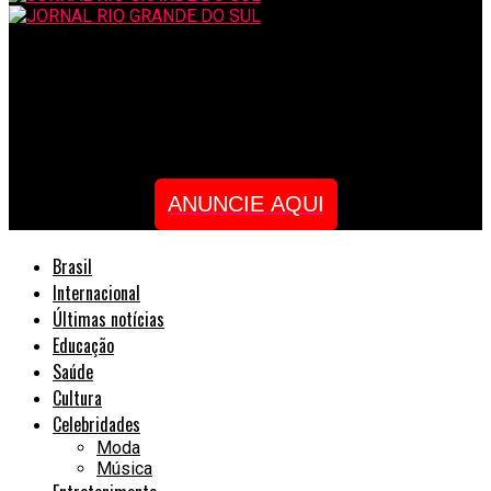
JORNAL RIO GRANDE DO SUL
Advogada e Administradora Judicial do Tocantins é destaque
em Congresso da OAB-MT sobre Recuperação Judicial
ANUNCIE AQUI
Brasil
Internacional
Últimas notícias
Educação
Saúde
Cultura
Celebridades
Moda
Música