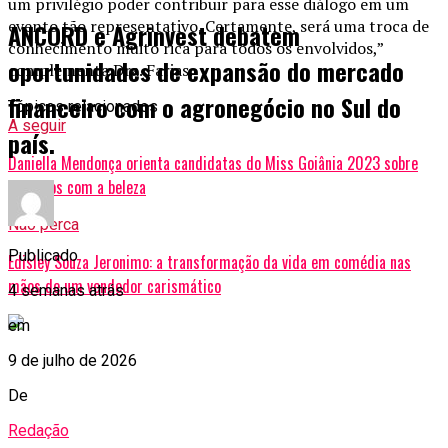
um privilégio poder contribuir para esse diálogo em um
evento tão representativo. Certamente, será uma troca de
ANCORD e Agrinvest debatem
conhecimento muito rica para todos os envolvidos,”
oportunidades de expansão do mercado
complementa Dra. Farias.
financeiro com o agronegócio no Sul do
Tópicos relacionados
A seguir
país.
Daniella Mendonça orienta candidatas do Miss Goiânia 2023 sobre
cuidados com a beleza
Não perca
Publicado
Edisley Souza Jeronimo: a transformação da vida em comédia nas
mãos de um vendedor carismático
4 semanas atrás
em
9 de julho de 2026
De
Redação