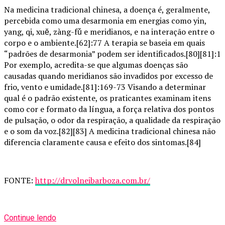
Na medicina tradicional chinesa, a doença é, geralmente,
percebida como uma desarmonia em energias como yin,
yang, qi, xuĕ, zàng-fǔ e meridianos, e na interação entre o
corpo e o ambiente.[62]:77 A terapia se baseia em quais
“padrões de desarmonia” podem ser identificados.[80][81]:1
Por exemplo, acredita-se que algumas doenças são
causadas quando meridianos são invadidos por excesso de
frio, vento e umidade.[81]:169-73 Visando a determinar
qual é o padrão existente, os praticantes examinam itens
como cor e formato da língua, a força relativa dos pontos
de pulsação, o odor da respiração, a qualidade da respiração
e o som da voz.[82][83] A medicina tradicional chinesa não
diferencia claramente causa e efeito dos sintomas.[84]
FONTE:
http://drvolneibarboza.com.br/
Continue lendo