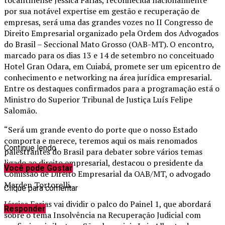
por sua notável expertise em gestão e recuperação de
empresas, será uma das grandes vozes no II Congresso de
Direito Empresarial organizado pela Ordem dos Advogados
do Brasil – Seccional Mato Grosso (OAB-MT). O encontro,
marcado para os dias 13 e 14 de setembro no conceituado
Hotel Gran Odara, em Cuiabá, promete ser um epicentro de
conhecimento e networking na área jurídica empresarial.
Entre os destaques confirmados para a programação está o
Ministro do Superior Tribunal de Justiça Luís Felipe
Salomão.
“Será um grande evento do porte que o nosso Estado
comporta e merece, teremos aqui os mais renomados
Continue lendo
palestrantes do Brasil para debater sobre vários temas
ligado ao direito empresarial, destacou o presidente da
Você pode Gostar
Comissão de Direito Empresarial da OAB/MT, o advogado
Marden Tortorelli.
Clique para comentar
Jéssica Farias vai dividir o palco do Painel 1, que abordará
Responder
sobre o tema Insolvência na Recuperação Judicial com