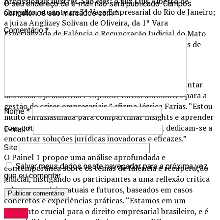
profissionais ilustres. São eles: o juiz Luis Alberto de
O seu endereço de e-mail não será publicado.
Campos
Carvalho, atuante na 3ª Vara Empresarial do Rio de Janeiro;
obrigatórios são marcados com
*
a juíza Anglizey Solivan de Oliveira, da 1ª Vara
Comentário
*
Especializada de Falência e Recuperação Judicial do Mato
Grosso; e o advogado Wagner Nascimento, com mais de
duas décadas de experiência consolidada em Direito
Empresarial.
“O congresso é uma oportunidade singular de fomentar
discussões produtivas e explorar novos horizontes para a
gestão de crises empresariais,” afirma Jéssica Farias. “Estou
Nome
*
muito entusiasmada para compartilhar insights e aprender
com outros profissionais que, assim como eu, dedicam-se a
E-mail
*
encontrar soluções jurídicas inovadoras e eficazes.”
Site
O Painel 1 propõe uma análise aprofundada e
Salvar meus dados neste navegador para a próxima vez
contemporânea sobre os temas de falência e recuperação
que eu comentar.
judicial, instigando os participantes a uma reflexão crítica
sobre os cenários atuais e futuros, baseados em casos
concretos e experiências práticas. “Estamos em um
momento crucial para o direito empresarial brasileiro, e é
Brasil