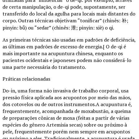
utilizadas para “influenciar” o de-qi: por exemplo, através
de certa manipulação, o de-qi pode, supostamente, ser
transferido do local da agulha para locais mais distantes do
corpo. Outras técnicas objetivam “tonificar” (chinês: 补;
pinyin: bǔ) ou “sedar” (chinês: 泄; pinyin: xiè) o qi.
As primeiras técnicas são usadas em padrões de deficiência,
as últimas em padrões de excesso de energia.[ O de-qi é
mais importante na acupuntura chinesa, enquanto os
pacientes ocidentais e japoneses podem não considerá-lo
uma parte necessária do tratamento.
Práticas relacionadas
Do-in, uma forma não invasiva de trabalho corporal, usa
pressão física aplicada aos acupontos por meio das mãos,
dos cotovelos ou de outros instrumentos.A acupuntura é,
frequentemente, acompanhada de moxabustão, a queima
de preparações cônicas de moxa (feitas a partir de várias
espécies do gênero Artemisia secas) sobre ou próximo à
pele, frequentemente porém nem sempre em acupontos
ou próximo a eles. Tradicionalmente, a acupuntura é usada