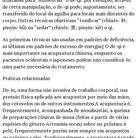
utilizadas para “influenciar” o de-qi: por exemplo, através
de certa manipulação, o de-qi pode, supostamente, ser
transferido do local da agulha para locais mais distantes do
corpo. Outras técnicas objetivam “tonificar” (chinês: 补;
pinyin: bǔ) ou “sedar” (chinês: 泄; pinyin: xiè) o qi.
As primeiras técnicas são usadas em padrões de deficiência,
as últimas em padrões de excesso de energia.[ O de-qi é
mais importante na acupuntura chinesa, enquanto os
pacientes ocidentais e japoneses podem não considerá-lo
uma parte necessária do tratamento.
Práticas relacionadas
Do-in, uma forma não invasiva de trabalho corporal, usa
pressão física aplicada aos acupontos por meio das mãos,
dos cotovelos ou de outros instrumentos.A acupuntura é,
frequentemente, acompanhada de moxabustão, a queima
de preparações cônicas de moxa (feitas a partir de várias
espécies do gênero Artemisia secas) sobre ou próximo à
pele, frequentemente porém nem sempre em acupontos
ou próximo a eles. Tradicionalmente, a acupuntura é usada