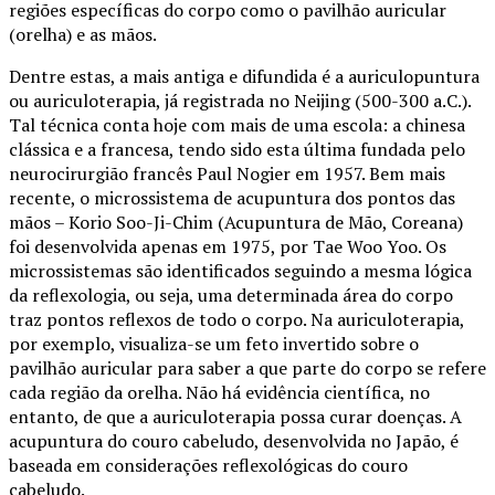
regiões específicas do corpo como o pavilhão auricular
(orelha) e as mãos.
Dentre estas, a mais antiga e difundida é a auriculopuntura
ou auriculoterapia, já registrada no Neijing (500-300 a.C.).
Tal técnica conta hoje com mais de uma escola: a chinesa
clássica e a francesa, tendo sido esta última fundada pelo
neurocirurgião francês Paul Nogier em 1957. Bem mais
recente, o microssistema de acupuntura dos pontos das
mãos – Korio Soo-Ji-Chim (Acupuntura de Mão, Coreana)
foi desenvolvida apenas em 1975, por Tae Woo Yoo. Os
microssistemas são identificados seguindo a mesma lógica
da reflexologia, ou seja, uma determinada área do corpo
traz pontos reflexos de todo o corpo. Na auriculoterapia,
por exemplo, visualiza-se um feto invertido sobre o
pavilhão auricular para saber a que parte do corpo se refere
cada região da orelha. Não há evidência científica, no
entanto, de que a auriculoterapia possa curar doenças. A
acupuntura do couro cabeludo, desenvolvida no Japão, é
baseada em considerações reflexológicas do couro
cabeludo.