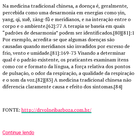
Na medicina tradicional chinesa, a doença é, geralmente,
percebida como uma desarmonia em energias como yin,
yang, qi, xuĕ, zàng-fǔ e meridianos, e na interação entre o
corpo e o ambiente.[62]:77 A terapia se baseia em quais
“padrões de desarmonia” podem ser identificados.[80][81]:1
Por exemplo, acredita-se que algumas doenças são
causadas quando meridianos são invadidos por excesso de
frio, vento e umidade.[81]:169-73 Visando a determinar
qual é o padrão existente, os praticantes examinam itens
como cor e formato da língua, a força relativa dos pontos
de pulsação, o odor da respiração, a qualidade da respiração
e o som da voz.[82][83] A medicina tradicional chinesa não
diferencia claramente causa e efeito dos sintomas.[84]
FONTE:
http://drvolneibarboza.com.br/
Continue lendo