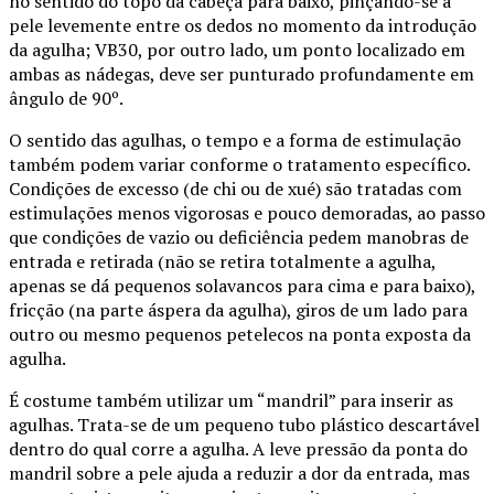
no sentido do topo da cabeça para baixo, pinçando-se a
pele levemente entre os dedos no momento da introdução
da agulha; VB30, por outro lado, um ponto localizado em
ambas as nádegas, deve ser punturado profundamente em
ângulo de 90º.
O sentido das agulhas, o tempo e a forma de estimulação
também podem variar conforme o tratamento específico.
Condições de excesso (de chi ou de xué) são tratadas com
estimulações menos vigorosas e pouco demoradas, ao passo
que condições de vazio ou deficiência pedem manobras de
entrada e retirada (não se retira totalmente a agulha,
apenas se dá pequenos solavancos para cima e para baixo),
fricção (na parte áspera da agulha), giros de um lado para
outro ou mesmo pequenos petelecos na ponta exposta da
agulha.
É costume também utilizar um “mandril” para inserir as
agulhas. Trata-se de um pequeno tubo plástico descartável
dentro do qual corre a agulha. A leve pressão da ponta do
mandril sobre a pele ajuda a reduzir a dor da entrada, mas