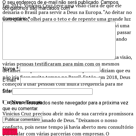
O seu endereço de e-mail não será publicado.
Campos
Em 2012, Vinicius Cruz teve uma visão clara de que ele
obrigatórios são marcados com
*
deixaria o Brasil para servir a Deus na Europa. “Ao deitar no
meu quarto, olhei para o teto e de repente uma grande luz
Comentário
*
resplandeceu. Vi o céu aberto cheio de estrelas e ouvi uma
voz forte e suave. Nesse mesmo instante começou a passar
cenas na minha frente, eu mesmo me vendo ministrando
para multidões”, lembra.
“No meio delas haviam várias bandeiras. Depois dessa visão,
várias pessoas testificaram para mim com os mesmos
Nome
*
detalhes do que eu havia visto. Essas pessoas diziam que eu
não iria ficar muito tempo no Brasil. Então, em 2018, Deus
E-mail
*
começou a usar pessoas com muita frequência para me
falar sobre”, pontua.
Site
Um Novo Tempo
Salvar meus dados neste navegador para a próxima vez
que eu comentar.
Vinicius Cruz precisou abrir mão de sua carreira promissora
para atender o chamado de Deus. “Deixamos o nosso
conforto, pois nesse tempo já havia aberto meu consultório
Brasil
particular com várias parcerias com empresas. O