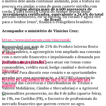
o motivo dele ainda continuar andando, pois a fratura no
pescoço era similar a uma de quem comete suicidio com
Região abriga mais de 6.600 assessores de
corda. E para honra e Glória do Senhor depois desse
investimento certificados, equivalente a 24,6% do total
período turbulento, ele se batizou, foi curado e agora vive
do Brasil.
para o Senhor Jesus”, finaliza o evangelista brasileiro.
Acompanhe o ministério de Vinicius Cruz:
https://www.instagram.com/vinicruzuk/
Responsável por mais de 25% do Produto Interno Bruto
Tópicos relacionados
(PIB) brasileiro, o agronegócio tem ampliado sua conexão
A seguir
com o mercado financeiro e impulsionado a demanda por
Você sabe o que é o Alien Bot?
profissionais preparados para atuar em temas como
commodities, crédito rural, hedge cambial e derivativos
Não perca
agrícolas. Para discutir esse cenário e as oportunidades
geradas por essa aproximação, a ANCORD (Associação
Reforma em apartamento de um quarto traz amplitude para
Nacional das Corretoras e Distribuidoras de Títulos e
ambiente
Valores Mobiliários, Câmbio e Mercadorias) e a Agrinvest
Commodities promoverão, no dia 8 de julho (quarta-feira),
às 19h, em Curitiba (PR), o Encontro de profissionais do
mercado financeiro que querem crescer no agro.