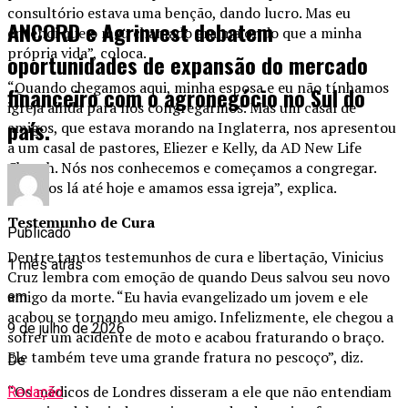
consultório estava uma benção, dando lucro. Mas eu
ANCORD e Agrinvest debatem
entendi que o meu chamado era maior do que a minha
própria vida”, coloca.
oportunidades de expansão do mercado
“Quando chegamos aqui, minha esposa e eu não tínhamos
financeiro com o agronegócio no Sul do
igreja ainda para nos congregarmos. Mas um casal de
país.
amigos, que estava morando na Inglaterra, nos apresentou
a um casal de pastores, Eliezer e Kelly, da AD New Life
Church. Nós nos conhecemos e começamos a congregar.
Estamos lá até hoje e amamos essa igreja”, explica.
Testemunho de Cura
Publicado
Dentre tantos testemunhos de cura e libertação, Vinicius
1 mês atrás
Cruz lembra com emoção de quando Deus salvou seu novo
amigo da morte. “Eu havia evangelizado um jovem e ele
em
acabou se tornando meu amigo. Infelizmente, ele chegou a
9 de julho de 2026
sofrer um acidente de moto e acabou fraturando o braço.
Ele também teve uma grande fratura no pescoço”, diz.
De
“Os médicos de Londres disseram a ele que não entendiam
Redação