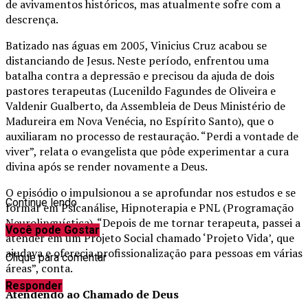
de avivamentos históricos, mas atualmente sofre com a
descrença.
Batizado nas águas em 2005, Vinicius Cruz acabou se
distanciando de Jesus. Neste período, enfrentou uma
batalha contra a depressão e precisou da ajuda de dois
pastores terapeutas (Lucenildo Fagundes de Oliveira e
Valdenir Gualberto, da Assembleia de Deus Ministério de
Madureira em Nova Venécia, no Espírito Santo), que o
auxiliaram no processo de restauração. “Perdi a vontade de
viver”, relata o evangelista que pôde experimentar a cura
divina após se render novamente a Deus.
O episódio o impulsionou a se aprofundar nos estudos e se
Continue lendo
formar em Psicanálise, Hipnoterapia e PNL (Programação
Neurolinguística). “Depois de me tornar terapeuta, passei a
Você pode Gostar
atender em um Projeto Social chamado ‘Projeto Vida’, que
ajudava e oferecia profissionalização para pessoas em várias
Clique para comentar
áreas”, conta.
Responder
Atendendo ao Chamado de Deus