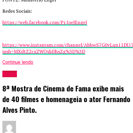
Redes Sociais:
https://web.facebook.com/Pr.JoelEngel
https://www.instagram.com/channel/AbbwS7G0vLqn11DU/
igsh=MXdtZ2cxZWQxbDhsZg%3D%3D
Continue lendo
Brasil
8ª Mostra de Cinema de Fama exibe mais
de 40 filmes e homenageia o ator Fernando
Alves Pinto.