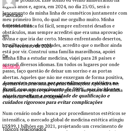
alguns anos e, agora, em 2024, no dia 25/05, será o
lançamento da minha linha de cosméticos juntamente com
Publicado
meu primeiro livro, do qual me orgulho muito. Minha
trajetória nunca foi fácil, sempre enfrentei desafios e
6 meses atrás
obstáculos, mas sempre acreditei que era uma aprovação
em
divina e que iria dar certo. Mesmo enfrentando desertos,
humilhações e adversidades, acredito que o melhor ainda
17 de fevereiro de 2026
está por vir. Construí uma família maravilhosa, apoiei
De
minha filha a estudar medicina, viajei para 28 países e
aprendi diversos idiomas. Em todos os lugares por onde
Redação
passo, faço questão de deixar um sorriso e as portas
abertas. Aqueles que não me enxergam de forma positiva,
Aumenta a procura por procedimentos estéticos no
apenas refletem suas próprias limitações. Aprendi a ter
Brasil, com um crescimento de 390%, mas incidentes
paciência e espero que vocês gostem um pouco da minha
atuais ressaltam a necessidade de qualificação e
trajetória.” Glaudstar Rigoni.
cuidados rigorosos para evitar complicações
Num cenário onde a busca por procedimentos estéticos se
intensifica, o mercado global de medicina estética atingiu
US$99,1 bilhões em 2021, projetando um crescimento de
Tópicos relacionados