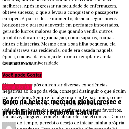
melhores. Após ingressar na faculdade de enfermagem,
obteve sucesso, o que a levou a conquistar o passaporte
europeu. A partir desse momento, decidiu seguir novos
horizontes e passou a investir em perfumes importados,
gerando lucros maiores do que quando vendia outros
produtos durante a graduação, como sapatos, roupas,
cintos e bijuterias. Mesmo com a sua filha pequena, ela
administrava sua residência, onde era casada naquela
época, cuidava da criança de forma exemplar e ainda
frequentava a universidade.
Continue lendo
Você pode Gostar
“Atualmente, após enfrentar diversas experiências
Geral do dia
negativas ao longo da vida, consegui distinguir o que é ruim
e o que é bom. Sempre foi algo marcante para mim, o que
Boom da beleza: mercado global cresce e
me levou a começar a vender produtos importados,
procedimentos requerem cautela
viajando em busca dos meus perfumes e cremes favoritos.
Inclusive, cheguei a comercializar eletroeletrônicos. Com o
passar do tempo, percebi o desejo de iniciar minha própria
linha de produtos. Esse sonho eu venho alimentando há