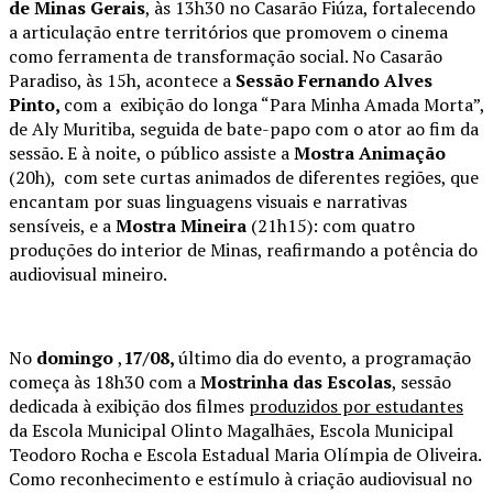
de Minas Gerais
, às 13h30 no Casarão Fiúza, fortalecendo
a articulação entre territórios que promovem o cinema
como ferramenta de transformação social. No Casarão
Paradiso, às 15h, acontece a
Sessão Fernando Alves
Pinto,
com a exibição do longa “Para Minha Amada Morta”,
de Aly Muritiba, seguida de bate-papo com o ator ao fim da
sessão. E à noite, o público assiste a
Mostra Animação
(20h), com sete curtas animados de diferentes regiões, que
encantam por suas linguagens visuais e narrativas
sensíveis, e a
Mostra Mineira
(21h15): com quatro
produções do interior de Minas, reafirmando a potência do
audiovisual mineiro.
No
domingo
,
17/08,
último dia do evento, a programação
começa às 18h30 com a
Mostrinha das Escolas
, sessão
dedicada à exibição dos filmes
produzidos por estudantes
da Escola Municipal Olinto Magalhães, Escola Municipal
Teodoro Rocha e Escola Estadual Maria Olímpia de Oliveira.
Como reconhecimento e estímulo à criação audiovisual no