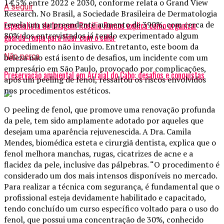
14,5% entre 2022 e 2030, conforme relata o Grand View
A seguir
Research. No Brasil, a Sociedade Brasileira de Dermatologia
revela um surpreendente aumento de 390%, com cerca de
Especialista de Imagem Rosália Ramos explica como organizar
80% dos entrevistados já tendo experimentado algum
guarda-roupa para lidar com o calor
procedimento não invasivo. Entretanto, este boom da
Não perca
beleza não está isento de desafios, um incidente com um
empresário em São Paulo, provocado por complicações,
Preservação ambiental em Arraial do Cabo: desafios e conquistas
após um peeling de fenol, ressaltou os riscos envolvidos
nos procedimentos estéticos.
O peeling de fenol, que promove uma renovação profunda
da pele, tem sido amplamente adotado por aqueles que
desejam uma aparência rejuvenescida. A Dra. Camila
Mendes, biomédica esteta e cirurgiã dentista, explica que o
fenol melhora manchas, rugas, cicatrizes de acne e a
flacidez da pele, inclusive das pálpebras. “O procedimento é
considerado um dos mais intensos disponíveis no mercado.
Para realizar a técnica com segurança, é fundamental que o
profissional esteja devidamente habilitado e capacitado,
tendo concluído um curso específico voltado para o uso do
fenol, que possui uma concentração de 30%, conhecido