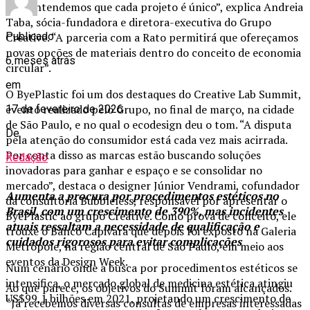
pois entendemos que cada projeto é único”, explica Andreia
Taba, sócia-fundadora e diretora-executiva do Grupo
Creative. “A parceria com a Rato permitirá que ofereçamos
Publicado
novas opções de materiais dentro do conceito de economia
6 meses atrás
circular”.
em
O ByePlastic foi um dos destaques do Creative Lab Summit,
evento realizado pelo Grupo, no final de março, na cidade
17 de fevereiro de 2026
de São Paulo, e no qual o ecodesign deu o tom. “A disputa
De
pela atenção do consumidor está cada vez mais acirrada.
Por conta disso as marcas estão buscando soluções
Redação
inovadoras para ganhar e espaço e se consolidar no
mercado”, destaca o designer Júnior Vendrami, cofundador
Aumenta a procura por procedimentos estéticos no
da consultoria Bubbleless, responsável por apresentar o
Brasil, com um crescimento de 390%, mas incidentes
ByePlastic ao grupo Creative. Como prova de conceito, ele
atuais ressaltam a necessidade de qualificação e
trouxe o Banco Capivara que depois foi exposto na Galeria
cuidados rigorosos para evitar complicações
Metrópole, na região central de São Paulo, em meio aos
eventos da Design Week.
Num cenário onde a busca por procedimentos estéticos se
intensifica, o mercado global de medicina estética atingiu
Ao que parece, os objetivos do Summit foram alcançados.
US$99,1 bilhões em 2021, projetando um crescimento de
“Já recebemos diversas consultas de empresas interessadas