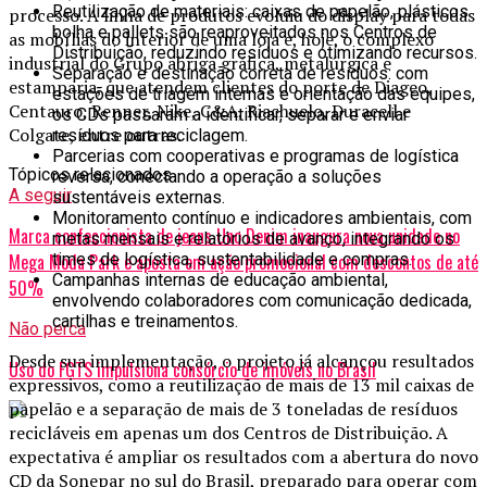
Reutilização de materiais: caixas de papelão, plásticos
processo. A linha de produtos evoluiu do display para todas
bolha e pallets são reaproveitados nos Centros de
as mobílias do interior de uma loja e, hoje, o complexo
Distribuição, reduzindo resíduos e otimizando recursos.
industrial do Grupo abriga gráfica, metalúrgica e
Separação e destinação correta de resíduos: com
estamparia, que atendem clientes do porte de Diageo,
estações de triagem internas e orientação das equipes,
Centauro, Renner, Nike, C&A, Riachuelo, Duracell e
os CDs passaram a identificar, separar e enviar
Colgate, entre outras.
resíduos para reciclagem.
Parcerias com cooperativas e programas de logística
Tópicos relacionados
reversa, conectando a operação a soluções
A seguir
sustentáveis externas.
Monitoramento contínuo e indicadores ambientais, com
Marca confeccionista de jeans Uno Denim inaugura nova unidade no
metas mensais e relatórios de avanço, integrando os
times de logística, sustentabilidade e compras.
Mega Moda Park e aposta em ação promocional com descontos de até
Campanhas internas de educação ambiental,
50%
envolvendo colaboradores com comunicação dedicada,
cartilhas e treinamentos.
Não perca
Desde sua implementação, o projeto já alcançou resultados
Uso do FGTS impulsiona consórcio de imóveis no Brasil
expressivos, como a reutilização de mais de 13 mil caixas de
papelão e a separação de mais de 3 toneladas de resíduos
recicláveis em apenas um dos Centros de Distribuição. A
expectativa é ampliar os resultados com a abertura do novo
CD da Sonepar no sul do Brasil, preparado para operar com