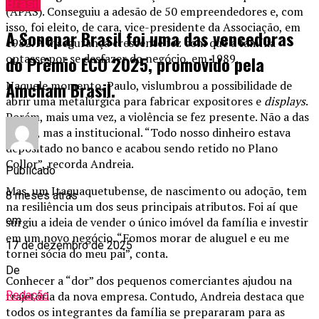
Brasil
(APAS). Conseguiu a adesão de 50 empreendedores e, com
isso, foi eleito, de cara, vice-presidente da Associação, em
A Sonepar Brasil foi uma das vencedoras
1982. A insegurança crescente fez com que a família
optasse por se desfazer do negócio, em 1989.
do Prêmio ECO 2025, promovido pela
Amcham Brasil.
Naquele momento, Paulo, vislumbrou a possibilidade de
abrir uma metalúrgica para fabricar expositores e
displays
.
Porém, mais uma vez, a violência se fez presente. Não a das
armas, mas a institucional. “Todo nosso dinheiro estava
depositado no banco e acabou sendo retido no Plano
Collor”, recorda Andreia.
Publicado
Mas, um Itaquaquetubense, de nascimento ou adoção, tem
8 meses atrás
na resiliência um dos seus principais atributos. Foi aí que
em
surgiu a ideia de vender o único imóvel da família e investir
em um novo negócio. “Fomos morar de aluguel e eu me
17 de dezembro de 2025
tornei sócia do meu pai”, conta.
De
Conhecer a “dor” dos pequenos comerciantes ajudou na
Redação
trajetória da nova empresa. Contudo, Andreia destaca que
todos os integrantes da família se prepararam para as