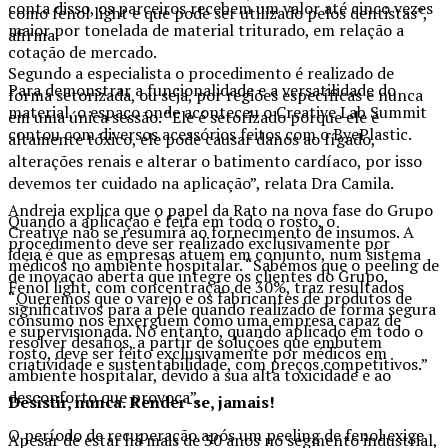
conta disso, os parceiros recebem um valor até cinco vezes
como fenol light e que pode ser utilizado pelos dentistas”,
maior por tonelada de material triturado, em relação a
afirma.
cotação de mercado.
Segundo a especialista o procedimento é realizado de
Para demonstrar a funcionalidade e a versatilidade do
forma setorizada, ou seja, por regiões específicas e nunca
material, o espaço onde aconteceu o Creative Lab Summit
em uma única sessão. “Ele é setorizado porque ele é
contou com diversos acessórios feitos com o ByePlastic.
altamente tóxico, ele pode causar danos ao fígado,
alterações renais e alterar o batimento cardíaco, por isso
devemos ter cuidado na aplicação”, relata Dra Camila.
Andreia explica que o papel da Rato na nova fase do Grupo
Quando a aplicação é feita em todo o rosto, o
Creative não se resumirá ao fornecimento de insumos. A
procedimento deve ser realizado exclusivamente por
ideia é que as empresas atuem em conjunto, num sistema
médicos no ambiente hospitalar. “Sabemos que o peeling de
de inovação aberta que integre os clientes do Grupo.
Fenol light, com concentração de 30%, traz resultados
“Queremos que o varejo e os fabricantes de produtos de
significativos para a pele quando realizado de forma segura
consumo nos enxerguem como uma empresa capaz de
e supervisionada. No entanto, quando aplicado em todo o
resolver desafios, a partir de soluções que embutem
rosto, deve ser feito exclusivamente por médicos em
criatividade e sustentabilidade, com preços competitivos.”
ambiente hospitalar, devido à sua alta toxicidade e ao
desconforto que provoca”.
Desistir, nunca. Render-se, jamais!
O período de recuperação após um peeling de fenol exige
Apesar de estar há mais de 30 anos no segmento industrial,