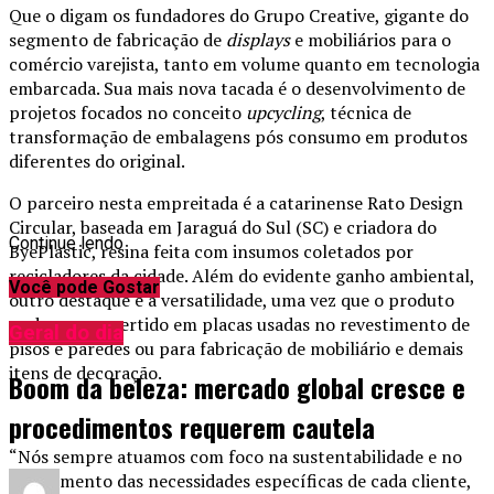
Que o digam os fundadores do Grupo Creative, gigante do
segmento de fabricação de
displays
e mobiliários para o
comércio varejista, tanto em volume quanto em tecnologia
embarcada. Sua mais nova tacada é o desenvolvimento de
projetos focados no conceito
upcycling
, técnica de
transformação de embalagens pós consumo em produtos
diferentes do original.
O parceiro nesta empreitada é a catarinense Rato Design
Circular, baseada em Jaraguá do Sul (SC) e criadora do
Continue lendo
ByePlastic, resina feita com insumos coletados por
recicladores da cidade. Além do evidente ganho ambiental,
Você pode Gostar
outro destaque é a versatilidade, uma vez que o produto
pode ser convertido em placas usadas no revestimento de
Geral do dia
pisos e paredes ou para fabricação de mobiliário e demais
itens de decoração.
Boom da beleza: mercado global cresce e
procedimentos requerem cautela
“Nós sempre atuamos com foco na sustentabilidade e no
atendimento das necessidades específicas de cada cliente,