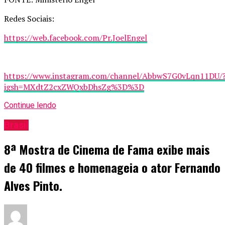
Redes Sociais:
https://web.facebook.com/Pr.JoelEngel
https://www.instagram.com/channel/AbbwS7G0vLqn11DU/
igsh=MXdtZ2cxZWQxbDhsZg%3D%3D
Continue lendo
Brasil
8ª Mostra de Cinema de Fama exibe mais
de 40 filmes e homenageia o ator Fernando
Alves Pinto.