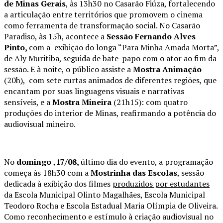
de Minas Gerais
, às 13h30 no Casarão Fiúza, fortalecendo
a articulação entre territórios que promovem o cinema
como ferramenta de transformação social. No Casarão
Paradiso, às 15h, acontece a
Sessão Fernando Alves
Pinto,
com a exibição do longa “Para Minha Amada Morta”,
de Aly Muritiba, seguida de bate-papo com o ator ao fim da
sessão. E à noite, o público assiste a
Mostra Animação
(20h), com sete curtas animados de diferentes regiões, que
encantam por suas linguagens visuais e narrativas
sensíveis, e a
Mostra Mineira
(21h15): com quatro
produções do interior de Minas, reafirmando a potência do
audiovisual mineiro.
No
domingo
,
17/08,
último dia do evento, a programação
começa às 18h30 com a
Mostrinha das Escolas
, sessão
dedicada à exibição dos filmes
produzidos por estudantes
da Escola Municipal Olinto Magalhães, Escola Municipal
Teodoro Rocha e Escola Estadual Maria Olímpia de Oliveira.
Como reconhecimento e estímulo à criação audiovisual no