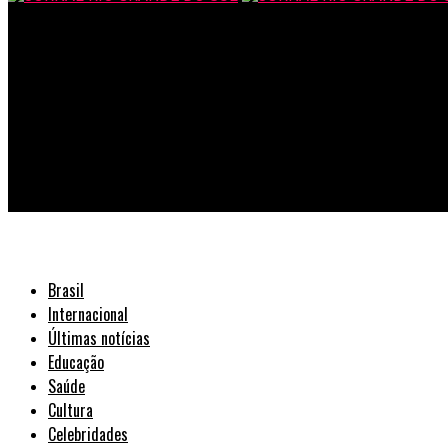
JORNAL RIO GRANDE DO SUL
Romantismo nos pés: Bottero traz opções de presentes para o 
Brasil
Internacional
Últimas notícias
Educação
Saúde
Cultura
Celebridades