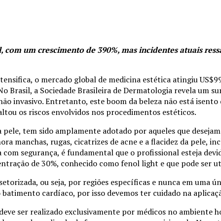
, com um crescimento de 390%, mas incidentes atuais ressa
tensifica, o mercado global de medicina estética atingiu US$
No Brasil, a Sociedade Brasileira de Dermatologia revela um
o invasivo. Entretanto, este boom da beleza não está isento
ltou os riscos envolvidos nos procedimentos estéticos.
 pele, tem sido amplamente adotado por aqueles que desejam 
hora manchas, rugas, cicatrizes de acne e a flacidez da pele, 
ca com segurança, é fundamental que o profissional esteja dev
ntração de 30%, conhecido como fenol light e que pode ser uti
etorizada, ou seja, por regiões específicas e nunca em uma úni
o batimento cardíaco, por isso devemos ter cuidado na aplicaçã
deve ser realizado exclusivamente por médicos no ambiente ho