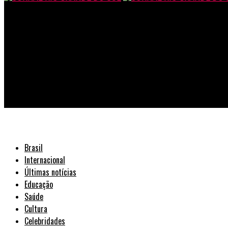
JORNAL RIO GRANDE DO SUL
O papel social do correspondente bancário na economia brasilei
Brasil
Internacional
Últimas notícias
Educação
Saúde
Cultura
Celebridades