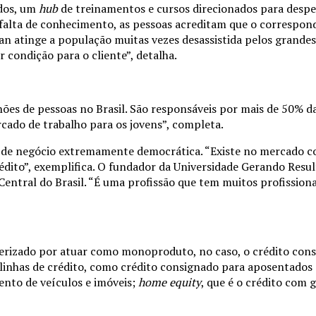
ados, um
hub
de treinamentos e cursos direcionados para desp
falta de conhecimento, as pessoas acreditam que o correspond
n atinge a população muitas vezes desassistida pelos grandes 
r condição para o cliente”, detalha.
 de pessoas no Brasil. São responsáveis por mais de 50% da li
rcado de trabalho para os jovens”, completa.
 de negócio extremamente democrática. “Existe no mercado co
édito”, exemplifica. O fundador da Universidade Gerando Resul
Central do Brasil. “É uma profissão que tem muitos profission
erizado por atuar como monoproduto, no caso, o crédito consi
linhas de crédito, como crédito consignado para aposentados e
ento de veículos e imóveis;
home equity
, que é o crédito com 