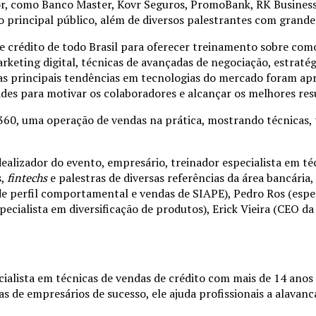
r, como Banco Master, Kovr Seguros, PromoBank, RK Business,
o principal público, além de diversos palestrantes com grand
de crédito de todo Brasil para oferecer treinamento sobre co
arketing digital, técnicas de avançadas de negociação, estrat
, as principais tendências em tecnologias do mercado foram ap
des para motivar os colaboradores e alcançar os melhores res
0, uma operação de vendas na prática, mostrando técnicas, te
idealizador do evento, empresário, treinador especialista em 
s,
fintechs
e palestras de diversas referências da área bancári
 de perfil comportamental e vendas de SIAPE), Pedro Ros (espe
specialista em diversificação de produtos), Erick Vieira (CEO
alista em técnicas de vendas de crédito com mais de 14 anos d
 de empresários de sucesso, ele ajuda profissionais a alavan