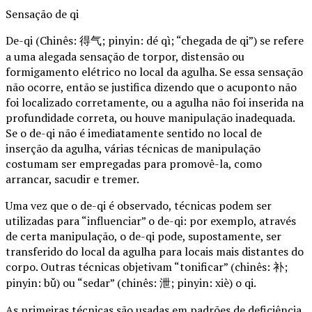
Sensação de qi
De-qi (Chinês: 得气; pinyin: dé qì; “chegada de qi”) se refere
a uma alegada sensação de torpor, distensão ou
formigamento elétrico no local da agulha. Se essa sensação
não ocorre, então se justifica dizendo que o acuponto não
foi localizado corretamente, ou a agulha não foi inserida na
profundidade correta, ou houve manipulação inadequada.
Se o de-qi não é imediatamente sentido no local de
inserção da agulha, várias técnicas de manipulação
costumam ser empregadas para promovê-la, como
arrancar, sacudir e tremer.
Uma vez que o de-qi é observado, técnicas podem ser
utilizadas para “influenciar” o de-qi: por exemplo, através
de certa manipulação, o de-qi pode, supostamente, ser
transferido do local da agulha para locais mais distantes do
corpo. Outras técnicas objetivam “tonificar” (chinês: 补;
pinyin: bǔ) ou “sedar” (chinês: 泄; pinyin: xiè) o qi.
As primeiras técnicas são usadas em padrões de deficiência,