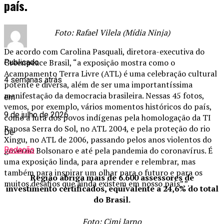
país.
Foto: Rafael Vilela (Mídia Ninja)
De acordo com Carolina Pasquali, diretora-executiva do
Greenpeace Brasil, “a exposição mostra como o
Publicado
Acampamento Terra Livre (ATL) é uma celebração cultural
4 semanas atrás
potente e diversa, além de ser uma importantíssima
manifestação da democracia brasileira. Nessas 45 fotos,
em
vemos, por exemplo, vários momentos históricos do país,
9 de julho de 2026
como a luta dos povos indígenas pela homologação da TI
Raposa Serra do Sol, no ATL 2004, e pela proteção do rio
De
Xingu, no ATL de 2006, passando pelos anos violentos do
governo Bolsonaro e até pela pandemia do coronavírus. É
Redação
uma exposição linda, para aprender e relembrar, mas
também para inspirar um olhar para o futuro e para os
Região abriga mais de 6.600 assessores de
muitos desafios que ainda existem em nosso país”.”.
investimento certificados, equivalente a 24,6% do total
do Brasil.
Foto: Cimi Jarno