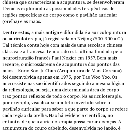
chinesa que caracterizam a acupuntura, se desenvolveram
técnicas explorando as possibilidades terapêuticas de
regiões específicas do corpo como o pavilhão auricular
(orelha) e as mãos.
Dentre estas, a mais antiga e difundida é a auriculopuntura
ou auriculoterapia, já registrada no Neijing (500-300 a.C.).
Tal técnica conta hoje com mais de uma escola: a chinesa
clássica e a francesa, tendo sido esta última fundada pelo
neurocirurgião francês Paul Nogier em 1957. Bem mais
recente, o microssistema de acupuntura dos pontos das
mãos – Korio Soo-Ji-Chim (Acupuntura de Mão, Coreana)
foi desenvolvida apenas em 1975, por Tae Woo Yoo. Os
microssistemas são identificados seguindo a mesma lógica
da reflexologia, ou seja, uma determinada área do corpo
traz pontos reflexos de todo o corpo. Na auriculoterapia,
por exemplo, visualiza-se um feto invertido sobre o
pavilhão auricular para saber a que parte do corpo se refere
cada região da orelha. Não há evidência científica, no
entanto, de que a auriculoterapia possa curar doenças. A
acupuntura do couro cabeludo, desenvolvida no Japão, é