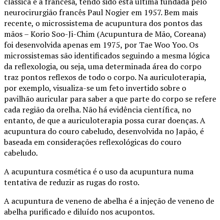
clássica e a francesa, tendo sido esta última fundada pelo
neurocirurgião francês Paul Nogier em 1957. Bem mais
recente, o microssistema de acupuntura dos pontos das
mãos – Korio Soo-Ji-Chim (Acupuntura de Mão, Coreana)
foi desenvolvida apenas em 1975, por Tae Woo Yoo. Os
microssistemas são identificados seguindo a mesma lógica
da reflexologia, ou seja, uma determinada área do corpo
traz pontos reflexos de todo o corpo. Na auriculoterapia,
por exemplo, visualiza-se um feto invertido sobre o
pavilhão auricular para saber a que parte do corpo se refere
cada região da orelha. Não há evidência científica, no
entanto, de que a auriculoterapia possa curar doenças. A
acupuntura do couro cabeludo, desenvolvida no Japão, é
baseada em considerações reflexológicas do couro
cabeludo.
A acupuntura cosmética é o uso da acupuntura numa
tentativa de reduzir as rugas do rosto.
A acupuntura de veneno de abelha é a injeção de veneno de
abelha purificado e diluído nos acupontos.