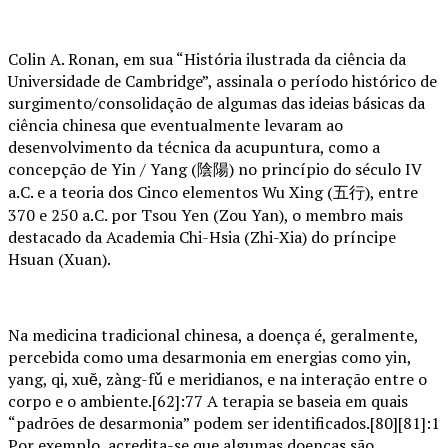
Colin A. Ronan, em sua “História ilustrada da ciência da
Universidade de Cambridge”, assinala o período histórico de
surgimento/consolidação de algumas das ideias básicas da
ciência chinesa que eventualmente levaram ao
desenvolvimento da técnica da acupuntura, como a
concepção de Yin / Yang (陰陽) no princípio do século IV
a.C. e a teoria dos Cinco elementos Wu Xing (五行), entre
370 e 250 a.C. por Tsou Yen (Zou Yan), o membro mais
destacado da Academia Chi-Hsia (Zhi-Xia) do príncipe
Hsuan (Xuan).
Na medicina tradicional chinesa, a doença é, geralmente,
percebida como uma desarmonia em energias como yin,
yang, qi, xuĕ, zàng-fǔ e meridianos, e na interação entre o
corpo e o ambiente.[62]:77 A terapia se baseia em quais
“padrões de desarmonia” podem ser identificados.[80][81]:1
Por exemplo, acredita-se que algumas doenças são