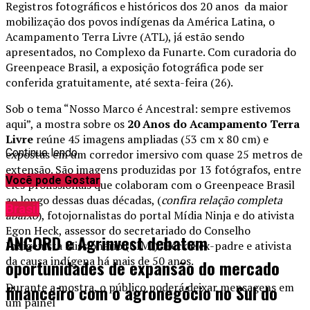
Registros fotográficos e históricos dos 20 anos da maior
mobilização dos povos indígenas da América Latina, o
Acampamento Terra Livre (ATL), já estão sendo
apresentados, no Complexo da Funarte. Com curadoria do
Greenpeace Brasil, a exposição fotográfica pode ser
conferida gratuitamente, até sexta-feira (26).
Sob o tema “Nosso Marco é Ancestral: sempre estivemos
aqui”, a mostra sobre os
20 Anos do Acampamento Terra
Livre
reúne 45 imagens ampliadas (53 cm x 80 cm) e
Continue lendo
expostas em um corredor imersivo com quase 25 metros de
extensão. São imagens produzidas por 13 fotógrafos, entre
Você pode Gostar
eles profissionais que colaboram com o Greenpeace Brasil
ao longo dessas duas décadas, (
confira relação completa
Brasil
abaixo
), fotojornalistas do portal Mídia Ninja e do ativista
Egon Heck, assessor do secretariado do Conselho
ANCORD e Agrinvest debatem
Indigenista Missionário (CIMI). Heck é ex-padre e ativista
da causa indígena há mais de 50 anos.
oportunidades de expansão do mercado
Durante a mostra, o público poderá deixar mensagens em
financeiro com o agronegócio no Sul do
um painel