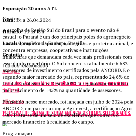
Exposição 20 anos ATL
Cenário
Data
: 24 a 26.04.2024
A escolha da Região Sul do Brasil para o evento não é
Horário
: 10 às 19h
casual: o Paraná é um dos principais polos do agronegócio
Local
: Complexo da Funarte, Brasília
nacional, com forte produção de grãos e proteína animal, e
concentra empresas, cooperativas e instituições
Gratuito
financeiras que demandam cada vez mais profissionais com
esse duplo repertório. O Sul concentra atualmente 6.683
Tópicos relacionados
assessores de investimento certificados pela ANCORD. É o
A seguir
segundo maior mercado do país, representando 24,6% do
Favela.doc: Documentário mergulha nas raízes musicais periféricas
total de profissionais. Desde 2020, a região experimentou
do Brasil
um crescimento de 145% na quantidade de assessores.
Pensando nesse mercado, foi lançada em julho de 2024 pela
Não perca
ANCORD, em parceria com a Agrinvest, a certificação Agro
1º FESTIVAL DE CINEMA DE XERÉM ANUNCIA OS FILMES SELECIONADOS.
100. Trata-se de um selo de excelência que conecta o
mercado financeiro à realidade do campo.
Programação