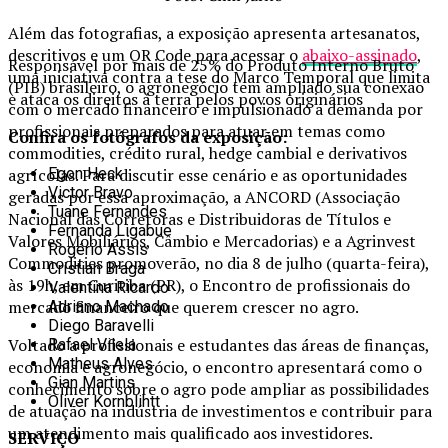
Além das fotografias, a exposição apresenta artesanatos,
descritivos e um QR Code para acessar o
abaixo-assinado
,
Responsável por mais de 25% do Produto Interno Bruto
uma iniciativa contra a tese do Marco Temporal que limita
(PIB) brasileiro, o agronegócio tem ampliado sua conexão
e ataca os direitos à terra pelos povos originários
com o mercado financeiro e impulsionado a demanda por
profissionais preparados para atuar em temas como
Confira os fotógrafos da exposição:
commodities, crédito rural, hedge cambial e derivativos
Egon Heck
agrícolas. Para discutir esse cenário e as oportunidades
Victor Bravo
geradas por essa aproximação, a ANCORD (Associação
Tuane Fernandes
Nacional das Corretoras e Distribuidoras de Títulos e
Fernanda Ligabue
Valores Mobiliários, Câmbio e Mercadorias) e a Agrinvest
Rogério Assis
Commodities promoverão, no dia 8 de julho (quarta-feira),
Cristian Braga
às 19h, em Curitiba (PR), o Encontro de profissionais do
Valentina Ricardo
mercado financeiro que querem crescer no agro.
Adriano Machado
Diego Baravelli
Voltado a profissionais e estudantes das áreas de finanças,
Rafael Vilela
Matheus Alves
economia e agronegócio, o encontro apresentará como o
Gian Martins
conhecimento sobre o agro pode ampliar as possibilidades
Oliver Kornblihtt
de atuação na indústria de investimentos e contribuir para
um atendimento mais qualificado aos investidores.
SERVIÇO