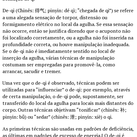
De-qi (Chinês: 得气; pinyin: dé qì; “chegada de qi”) se refere
a uma alegada sensação de torpor, distensão ou
formigamento elétrico no local da agulha. Se essa sensação
não ocorre, então se justifica dizendo que o acuponto não
foi localizado corretamente, ou a agulha não foi inserida na
profundidade correta, ou houve manipulação inadequada.
Se o de-qi não é imediatamente sentido no local de
inserção da agulha, várias técnicas de manipulação
costumam ser empregadas para promovê-la, como
arrancar, sacudir e tremer.
Uma vez que o de-qi é observado, técnicas podem ser
utilizadas para “influenciar” o de-qi: por exemplo, através
de certa manipulação, o de-qi pode, supostamente, ser
transferido do local da agulha para locais mais distantes do
corpo. Outras técnicas objetivam “tonificar” (chinês: 补;
pinyin: bǔ) ou “sedar” (chinês: 泄; pinyin: xiè) o qi.
As primeiras técnicas são usadas em padrões de deficiência,
as últimas em padrões de excesso de energia.[ O de-qi é