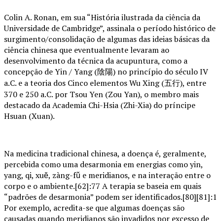
Colin A. Ronan, em sua “História ilustrada da ciência da
Universidade de Cambridge”, assinala o período histórico de
surgimento/consolidação de algumas das ideias básicas da
ciência chinesa que eventualmente levaram ao
desenvolvimento da técnica da acupuntura, como a
concepção de Yin / Yang (陰陽) no princípio do século IV
a.C. e a teoria dos Cinco elementos Wu Xing (五行), entre
370 e 250 a.C. por Tsou Yen (Zou Yan), o membro mais
destacado da Academia Chi-Hsia (Zhi-Xia) do príncipe
Hsuan (Xuan).
Na medicina tradicional chinesa, a doença é, geralmente,
percebida como uma desarmonia em energias como yin,
yang, qi, xuĕ, zàng-fǔ e meridianos, e na interação entre o
corpo e o ambiente.[62]:77 A terapia se baseia em quais
“padrões de desarmonia” podem ser identificados.[80][81]:1
Por exemplo, acredita-se que algumas doenças são
causadas quando meridianos são invadidos por excesso de