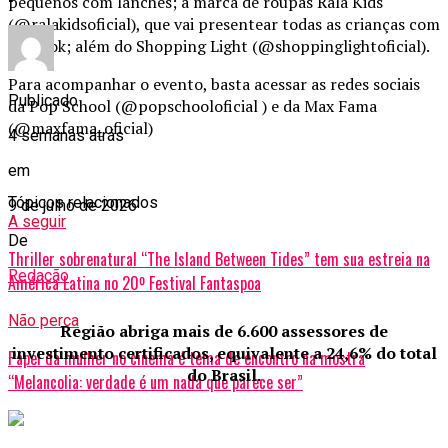
pequenos com lanches; a marca de roupas Rala Kids
(@ralakidsoficial), que vai presentear todas as crianças com
um look; além do Shopping Light (@shoppinglightoficial).
Para acompanhar o evento, basta acessar as redes sociais
Publicado
da Pop School (@popschooloficial ) e da Max Fama
(@maxfama_oficial)
4 semanas atrás
em
Tópicos relacionados
9 de julho de 2026
A seguir
De
Thriller sobrenatural “The Island Between Tides” tem sua estreia na
Redação
América Latina no 20º Festival Fantaspoa
Não perca
Região abriga mais de 6.600 assessores de
investimento certificados, equivalente a 24,6% do total
Papel da mulher no cinema é tema de encontro na mostra
do Brasil.
“Melancolia: verdade é um nada que parece ser”