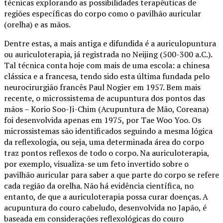
técnicas explorando as possibilidades terapêuticas de
regiões específicas do corpo como o pavilhão auricular
(orelha) e as mãos.
Dentre estas, a mais antiga e difundida é a auriculopuntura
ou auriculoterapia, já registrada no Neijing (500-300 a.C.).
Tal técnica conta hoje com mais de uma escola: a chinesa
clássica e a francesa, tendo sido esta última fundada pelo
neurocirurgião francês Paul Nogier em 1957. Bem mais
recente, o microssistema de acupuntura dos pontos das
mãos – Korio Soo-Ji-Chim (Acupuntura de Mão, Coreana)
foi desenvolvida apenas em 1975, por Tae Woo Yoo. Os
microssistemas são identificados seguindo a mesma lógica
da reflexologia, ou seja, uma determinada área do corpo
traz pontos reflexos de todo o corpo. Na auriculoterapia,
por exemplo, visualiza-se um feto invertido sobre o
pavilhão auricular para saber a que parte do corpo se refere
cada região da orelha. Não há evidência científica, no
entanto, de que a auriculoterapia possa curar doenças. A
acupuntura do couro cabeludo, desenvolvida no Japão, é
baseada em considerações reflexológicas do couro