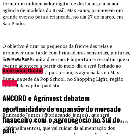
tornar um influenciador digital de destaque, e a maior
agência de modelos do Brasil, Max Fama, promovem um
grande evento para a criançada, no dia 27 de março, em
São Paulo.
O objetivo é tirar os pequenos da frente das telas e
promover uma tarde com brincadeiras sensoriais, pinturas,
artesanatos e muita diversão. É importante ressaltar que o
Continue lendo
evento acontece a partir do meio-dia e será fechado ao
Você pode Gostar
público e acontecerá para crianças agenciadas da Max
Fama, na sede da Pop School, no Shopping Light, região
Brasil
central da capital paulista.
ANCORD e Agrinvest debatem
oportunidades de expansão do mercado
A tarde especial ainda tem como parceiros a marca
Brincando Juntos (@brincando_juntos) , que será
financeiro com o agronegócio no Sul do
responsável pelos brinquedos sensoriais; a Kim Alimentos
(@kimalimentos), que vai cuidar da alimentação dos
país.