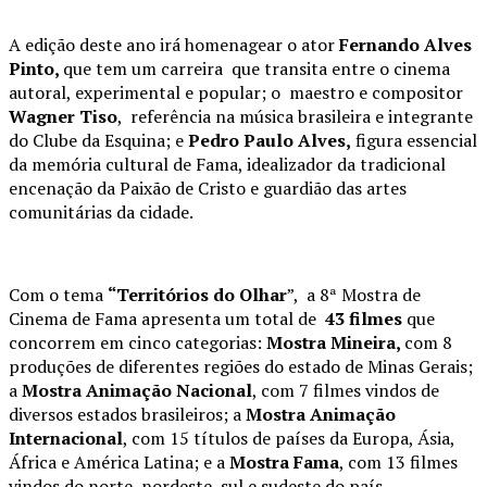
A edição deste ano irá homenagear o ator
Fernando Alves
Pinto,
que tem um carreira que transita entre o cinema
autoral, experimental e popular; o maestro e compositor
Wagner Tiso
, referência na música brasileira e integrante
do Clube da Esquina; e
Pedro Paulo Alves,
figura essencial
da memória cultural de Fama, idealizador da tradicional
encenação da Paixão de Cristo e guardião das artes
comunitárias da cidade.
Com o tema
“Territórios do Olhar
”, a 8ª Mostra de
Cinema de Fama apresenta um total de
43 filmes
que
concorrem em cinco categorias:
Mostra Mineira,
com 8
produções de diferentes regiões do estado de Minas Gerais;
a
Mostra Animação Nacional
, com 7 filmes vindos de
diversos estados brasileiros; a
Mostra Animação
Internacional
, com 15 títulos de países da Europa, Ásia,
África e América Latina; e a
Mostra Fama
, com 13 filmes
vindos do norte, nordeste, sul e sudeste do país,