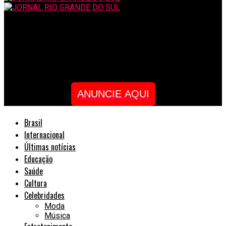
JORNAL RIO GRANDE DO SUL
Felipe Otoni Podcast Kaisser: Como Marketing de Influência e
Criação de Ecossistema Preveem o Futuro dos Influenciadores
ANUNCIE AQUI
Brasil
Internacional
Últimas notícias
Educação
Saúde
Cultura
Celebridades
Moda
Música