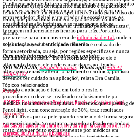
O influenciador do futuro será mais do que um rosto bonito
profissional esteja devidamente habilitado e capacitado,
nas redes sociais. Ele será um parceiro estratégico, um
tendo concluído um curso específico voltado para o uso do
empreendedor digital e um criador de ecossistemas. As
fenol, que possui uma concentração de 30%, conhecido
possibilidades são infinitas, e as marcas que não se
como fenol light e que pode ser utilizado pelos dentistas”,
tornarem influenciadoras ficarão para trás. Portanto,
afirma.
prepare-se para uma nova era de
influência digital
, onde a
colaboração e a autenticidade reinarão.
Segundo a especialista o procedimento é realizado de
forma setorizada, ou seja, por regiões específicas e nunca
Para mais informações entre em contato:
em uma única sessão. “Ele é setorizado porque ele é
altamente tóxico, ele pode causar danos ao fígado,
SEO NOTÍCIAS
@googlenoticias
Whats app:
+55 44
alterações renais e alterar o batimento cardíaco, por isso
3200-1392
devemos ter cuidado na aplicação”, relata Dra Camila.
Tópicos relacionados
Quando a aplicação é feita em todo o rosto, o
A seguir
procedimento deve ser realizado exclusivamente por
INEACREF: Fortalecendo os Produtores Rurais no Cenário nacional
médicos no ambiente hospitalar. “Sabemos que o peeling de
Fenol light, com concentração de 30%, traz resultados
Não perca
significativos para a pele quando realizado de forma segura
e supervisionada. No entanto, quando aplicado em todo o
Ana Castela aposta em cinto country da Virgínia Cavalheiro durante
rosto, deve ser feito exclusivamente por médicos em
gravação de DVD Herança Boiadeira
ambiente hospitalar, devido à sua alta toxicidade e ao