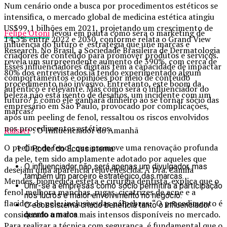
Num cenário onde a busca por procedimentos estéticos se
intensifica, o mercado global de medicina estética atingiu
US$99,1 bilhões em 2021, projetando um crescimento de
Felipe Otoni
levou em pauta como sera o marketing de
14,5% entre 2022 e 2030, conforme relata o Grand View
influência do futuro e estratégia que une marcas e
Research. No Brasil, a Sociedade Brasileira de Dermatologia
criadores de conteúdo para promover produtos e serviços.
revela um surpreendente aumento de 390%, com cerca de
Esses influenciadores digitais têm a capacidade de impactar
80% dos entrevistados já tendo experimentado algum
comportamentos e opiniões por meio de conteúdo
procedimento não invasivo. Entretanto, este boom da
autêntico e relevante. Mas como será o influenciador do
beleza não está isento de desafios, um incidente com um
futuro? E como ele ganhará dinheiro ao se tornar sócio das
empresário em São Paulo, provocado por complicações,
marcas?
após um peeling de fenol, ressaltou os riscos envolvidos
nos procedimentos estéticos.
Kaisser
: O Influenciador do Amanhã
O peeling de fenol, que promove uma renovação profunda
O Poder do Ecossistema:
da pele, tem sido amplamente adotado por aqueles que
O influenciador não será apenas um divulgador, mas
desejam uma aparência rejuvenescida. A Dra. Camila
também um parceiro estratégico das marcas.
Mendes, biomédica esteta e cirurgiã dentista, explica que o
Unir-se a empresas como sócio permitirá a participação
fenol melhora manchas, rugas, cicatrizes de acne e a
nos lucros e maior envolvimento no negócio.
flacidez da pele, inclusive das pálpebras. “O procedimento é
O ecossistema criado beneficia tanto o influenciador
considerado um dos mais intensos disponíveis no mercado.
quanto a marca.
Para realizar a técnica com segurança, é fundamental que o