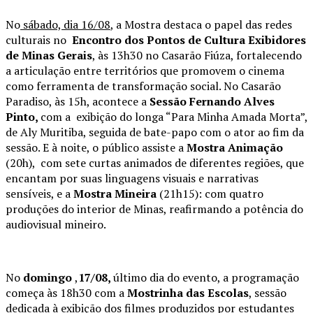
No
sábado, dia 16/08
, a Mostra destaca o papel das redes
culturais no
Encontro dos Pontos de Cultura Exibidores
de Minas Gerais
, às 13h30 no Casarão Fiúza, fortalecendo
a articulação entre territórios que promovem o cinema
como ferramenta de transformação social. No Casarão
Paradiso, às 15h, acontece a
Sessão Fernando Alves
Pinto,
com a exibição do longa “Para Minha Amada Morta”,
de Aly Muritiba, seguida de bate-papo com o ator ao fim da
sessão. E à noite, o público assiste a
Mostra Animação
(20h), com sete curtas animados de diferentes regiões, que
encantam por suas linguagens visuais e narrativas
sensíveis, e a
Mostra Mineira
(21h15): com quatro
produções do interior de Minas, reafirmando a potência do
audiovisual mineiro.
No
domingo
,
17/08,
último dia do evento, a programação
começa às 18h30 com a
Mostrinha das Escolas
, sessão
dedicada à exibição dos filmes
produzidos por estudantes