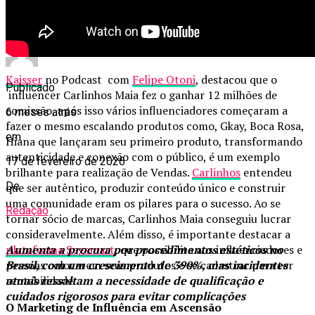
procedimentos requerem cautela
Kaisser
no Podcast com
Felipe Otoni
, destacou que o
Publicado
influencer Carlinhos Maia fez o ganhar 12 milhões de
comissão, após isso vários influenciadores começaram a
6 meses atrás
fazer o mesmo escalando produtos como, Gkay, Boca Rosa,
em
Hiana que lançaram seu primeiro produto, transformando
autenticidade e conexão com o público, é um exemplo
17 de fevereiro de 2026
brilhante para realização de Vendas.
Carlinhos
entendeu
De
que ser autêntico, produzir conteúdo único e construir
uma comunidade eram os pilares para o sucesso. Ao se
Redação
tornar sócio de marcas, Carlinhos Maia conseguiu lucrar
consideravelmente. Além disso, é importante destacar a
plataforma Segsmart
, que possibilita aos influenciadores e
Aumenta a procura por procedimentos estéticos no
pessoas colocarem seus produtos e se cadastrar para ter
Brasil, com um crescimento de 390%, mas incidentes
rentabilidade
atuais ressaltam a necessidade de qualificação e
cuidados rigorosos para evitar complicações
O Marketing de Influência em Ascensão