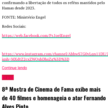
confirmando a libertação de todos os reféns mantidos pelo
Hamas desde 2023.
FONTE: Ministério Engel
Redes Sociais:
https://web.facebook.com/Pr.JoelEngel
https://www.instagram.com/channel/AbbwS7G0vLqn11DU/
igsh=MXdtZ2cxZWQxbDhsZg%3D%3D
Continue lendo
Brasil
8ª Mostra de Cinema de Fama exibe mais
de 40 filmes e homenageia o ator Fernando
Alves Pinto.