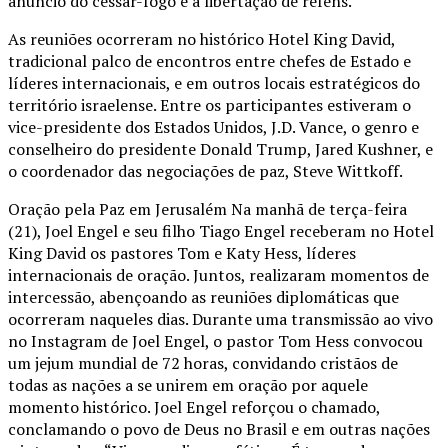
anúncio do cessar-fogo e a libertação de reféns.
As reuniões ocorreram no histórico Hotel King David,
tradicional palco de encontros entre chefes de Estado e
líderes internacionais, e em outros locais estratégicos do
território israelense. Entre os participantes estiveram o
vice-presidente dos Estados Unidos, J.D. Vance, o genro e
conselheiro do presidente Donald Trump, Jared Kushner, e
o coordenador das negociações de paz, Steve Wittkoff.
Oração pela Paz em Jerusalém Na manhã de terça-feira
(21), Joel Engel e seu filho Tiago Engel receberam no Hotel
King David os pastores Tom e Katy Hess, líderes
internacionais de oração. Juntos, realizaram momentos de
intercessão, abençoando as reuniões diplomáticas que
ocorreram naqueles dias. Durante uma transmissão ao vivo
no Instagram de Joel Engel, o pastor Tom Hess convocou
um jejum mundial de 72 horas, convidando cristãos de
todas as nações a se unirem em oração por aquele
momento histórico. Joel Engel reforçou o chamado,
conclamando o povo de Deus no Brasil e em outras nações