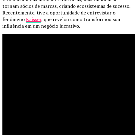
tornam sócios de marcas, criando ecossistemas de sucesso.
Recentemente, tive a oportunidade de entrevistar o
fenômeno
Kaisser
, que revelou como transformou sua
influência em um negócio lucrativo.
Continue lendo
Você pode Gostar
Geral do dia
Boom da beleza: mercado global cresce e