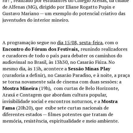
rir!”, realizado por estudantes do Colégio Atenas, da cidade
de Alfenas (MG), dirigido por Eliane Rogatto Pupin e
Gustavo Mariano — um exemplo do potencial criativo das
juventudes do interior mineiro.
A programação segue no
dia 15/08, sexta-feira
, com o
Encontro do Fórum dos Festivais,
reunindo realizadores
e curadores de todo o país para debater os caminhos do
audiovisual no Brasil, às 13h30, no Casarão Fiúza. No
mesmo dia, às 15h, acontece a
Sessão Minas Play
(curadoria a definir), no Casarão Paradiso, e à noite, a praça
se torna novamente sala de cinema com duas sessões: a
Mostra Mineira
(19h), com curtas de Belo Horizonte,
Araxá e Contagem que abordam cultura popular,
invisibilidade social e encontros noturnos, e a
Mostra
Fama
(20h20), que exibe sete curtas nacionais de
diferentes estados — filmes potentes que tratam de
memória, resistência, espiritualidade e meio ambiente.