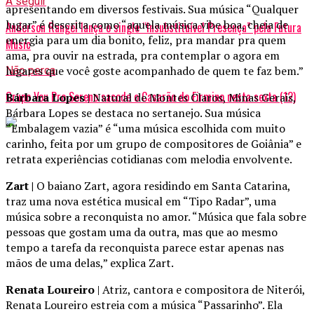
A seguir
apresentando em diversos festivais. Sua música “Qualquer
lugar” é descrita como “aquela música vibe boa, cheia de
Anderson Rangel lança o single “Insubstituível Presença” pela Futura
energia para um dia bonito, feliz, pra mandar pra quem
Music
ama, pra ouvir na estrada, pra contemplar o agora em
lugares que você goste acompanhado de quem te faz bem.”
Não perca
Grupo Vou Pro Sereno sacode o Casarão do Firmino nesta sexta (12)
Bárbara Lopes
| Natural de Montes Claros, Minas Gerais,
Bárbara Lopes se destaca no sertanejo. Sua música
“Embalagem vazia” é “uma música escolhida com muito
carinho, feita por um grupo de compositores de Goiânia” e
retrata experiências cotidianas com melodia envolvente.
Zart |
O baiano Zart, agora residindo em Santa Catarina,
traz uma nova estética musical em “Tipo Radar”, uma
música sobre a reconquista no amor. “Música que fala sobre
pessoas que gostam uma da outra, mas que ao mesmo
tempo a tarefa da reconquista parece estar apenas nas
mãos de uma delas,” explica Zart.
Renata Loureiro
| Atriz, cantora e compositora de Niterói,
Renata Loureiro estreia com a música “Passarinho”. Ela