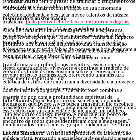
O
Midas Music
tem o prazer de anunciar o lançamento de
ser transformado por Ele”, pontua.
#NewActs 4
, a mais recente edição de sua renomada
coletânea dedicada a destacar novos talentos da música
Inspirando transformação
brasileira.
Já disponível em todas as plataformas digitais
,
este álbum apresenta 12 faixas cuidadosamente
Além de transmitir uma mensagem de fé e esperança,
selecionadas pelo produtor e empresário musical
Rick
Dyego Alves espera que “Metamorfose” tenha um impacto
Bonadio
. Desde sua primeira edição em 2015, a série
profundo nos ouvintes, inspirando uma transformação
#NewActs tem trazido faixas de nomes que hoje dominam a
verdadeira e duradoura em suas vidas. Ele compartilha:
cena musical, como Vitor Kley e Lagum.
“Espero que o single ‘Metamorfose’ inspire uma
transformação profunda nos ouvintes, assim como os
Nesta quarta edição, #NewActs 4 continua a tradição de
versículos bíblicos nos ensinam sobre a renovação e o
revelar artistas promissores, oferecendo uma mistura
crescimento espiritual”, diz.
eclética de estilos que capturam a diversidade e a inovação
da música brasileira contemporânea.
Com um estilo pop gospel, “Metamorfose” combina a
energia do pop com a profundidade espiritual da
Julie Ramos
| Julie Ramos ocupa seu espaço no indie
mensagem que Dyego Alves busca transmitir. Ele escolheu
brasileiro com “Sobrevoar”, uma música que descreve como
esse estilo por sua capacidade de alcançar um público
“um encontro consigo mesmo. A música é um ponto de
amplo, inclusive aqueles que talvez não estejam
encontro de todos que se identificam com a mensagem.”
familiarizados com a música gospel tradicional. “O ritmo
pop serve como um veículo moderno e acessível para
Luccas Simoneto
| Artista independente de Limeira, São
música cristã, tornando a experiência de ouvir não apenas
Paulo, Luccas Simoneto começou sua trajetória musical aos