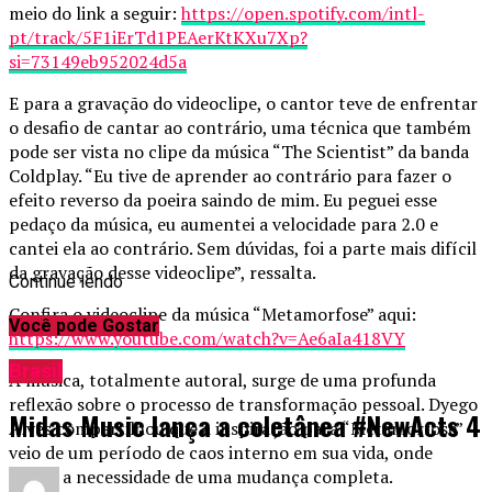
meio do link a seguir:
https://open.spotify.com/intl-
pt/track/5F1iErTd1PEAerKtKXu7Xp?
si=73149eb952024d5a
E para a gravação do videoclipe, o cantor teve de enfrentar
o desafio de cantar ao contrário, uma técnica que também
pode ser vista no clipe da música “The Scientist” da banda
Coldplay. “Eu tive de aprender ao contrário para fazer o
efeito reverso da poeira saindo de mim. Eu peguei esse
pedaço da música, eu aumentei a velocidade para 2.0 e
cantei ela ao contrário. Sem dúvidas, foi a parte mais difícil
da gravação desse videoclipe”, ressalta.
Continue lendo
Confira o videoclipe da música “Metamorfose” aqui:
Você pode Gostar
https://www.youtube.com/watch?v=Ae6aIa418VY
Brasil
A música, totalmente autoral, surge de uma profunda
reflexão sobre o processo de transformação pessoal. Dyego
Midas Music lança a coletânea #NewActs 4
Alves compartilhou que a inspiração para “Metamorfose”
veio de um período de caos interno em sua vida, onde
sentiu a necessidade de uma mudança completa.