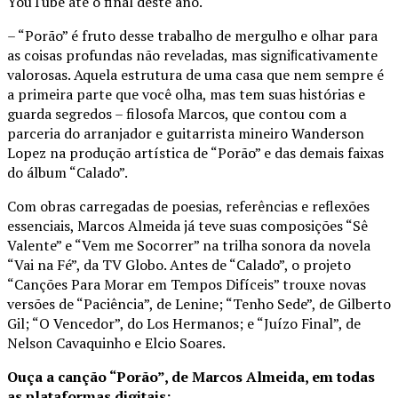
YouTube até o final deste ano.
– “Porão” é fruto desse trabalho de mergulho e olhar para
as coisas profundas não reveladas, mas signiﬁcativamente
valorosas. Aquela estrutura de uma casa que nem sempre é
a primeira parte que você olha, mas tem suas histórias e
guarda segredos – filosofa Marcos, que contou com a
parceria do arranjador e guitarrista mineiro Wanderson
Lopez na produção artística de “Porão” e das demais faixas
do álbum “Calado”.
Com obras carregadas de poesias, referências e reflexões
essenciais, Marcos Almeida já teve suas composições “Sê
Valente” e “Vem me Socorrer” na trilha sonora da novela
“Vai na Fé”, da TV Globo. Antes de “Calado”, o projeto
“Canções Para Morar em Tempos Difíceis” trouxe novas
versões de “Paciência”, de Lenine; “Tenho Sede”, de Gilberto
Gil; “O Vencedor”, do Los Hermanos; e “Juízo Final”, de
Nelson Cavaquinho e Elcio Soares.
Ouça a canção “Porão”, de Marcos Almeida, em todas
as plataformas digitais: