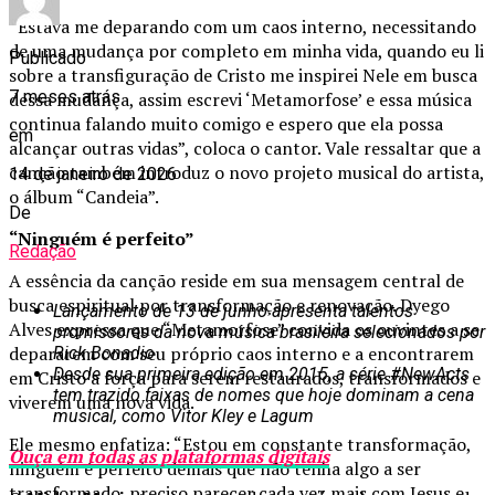
“Estava me deparando com um caos interno, necessitando
de uma mudança por completo em minha vida, quando eu li
Publicado
sobre a transfiguração de Cristo me inspirei Nele em busca
7 meses atrás
dessa mudança, assim escrevi ‘Metamorfose’ e essa música
continua falando muito comigo e espero que ela possa
em
alcançar outras vidas”, coloca o cantor. Vale ressaltar que a
canção também introduz o novo projeto musical do artista,
14 de janeiro de 2026
o álbum “Candeia”.
De
“Ninguém é perfeito”
Redação
A essência da canção reside em sua mensagem central de
busca espiritual por transformação e renovação. Dyego
Lançamento de 13 de junho apresenta talentos
Alves expressa que “Metamorfose” convida os ouvintes a se
promissores da nova música brasileira selecionados por
depararem com seu próprio caos interno e a encontrarem
Rick Bonadio
Desde sua primeira edição em 2015, a série #NewActs
em Cristo a força para serem restaurados, transformados e
tem trazido faixas de nomes que hoje dominam a cena
viverem uma nova vida.
musical, como Vitor Kley e Lagum
Ele mesmo enfatiza: “Estou em constante transformação,
Ouça em todas as plataformas digitais
ninguém é perfeito demais que não tenha algo a ser
transformado, preciso parecer cada vez mais com Jesus e