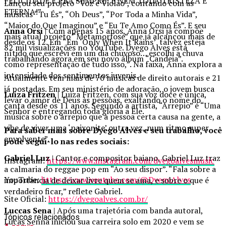
FELICIDADE É PRA SEMPRE! E NEM TODA TRISTEZA É
Lançou seu projeto “Voz e Violão”, contando com as
ETERNA!”
músicas “Tu És”, “Oh Deus”, “Por Toda a Minha Vida”,
“Maior do Que Imaginou” e “Eu Te Amo Como És”. E seu
Anna Orsi
| Com apenas 15 anos, Anna Orsi já compõe
mais atual projeto “Metamorfose” que já alcançou mais de
desde os 12. Em “Em ‘Only When It Rains’ talvez esteja
82 mil visualizações no YouTube. Dyego Alves está
nítido que escrevi em um dia chuvoso… escolhi a chuva
trabalhando agora em seu novo álbum “Candeia”.
como representação de tudo isso,”. Na faixa, Anna explora a
intensidade dos sentimentos juvenis.
Atualmente tem mais de 70 músicas de direito autorais e 21
já postadas. Em seu ministério de adoração, o jovem busca
Luiza Fritzen
| Luiza Fritzen, com sua voz doce e única,
levar o amor de Deus às pessoas, exaltando o nome do
canta desde os 11 anos. Segundo a artista, “Arrepio” é “Uma
Senhor e entregando toda glória a Ele.
música sobre o arrepio que a pessoa certa causa na gente, a
vibe de viver uma ‘paixonite’ outra vez, num ritmo super
Para saber mais sobre Dyego Alves e seu trabalho, você
envolvente”.
pode segui-lo nas redes sociais:
Gabriel Luz
| Cantor e compositor baiano, Gabriel Luz traz
Instagram:
https://www.instagram.com/dyegoalvesmusic
a calmaria do reggae pop em “Ao seu dispor”. “Fala sobre a
YouTube:
https://www.youtube.com/@DyegoAlves
importância de deixar livre quem se ama, e sobre o que é
verdadeiro ficar,” reflete Gabriel.
Site Oficial:
https://dyegoalves.com.br/
Luccas Sena
| Após uma trajetória com banda autoral,
Tópicos relacionados
Lucas Senna iniciou sua carreira solo em 2020 e vem se