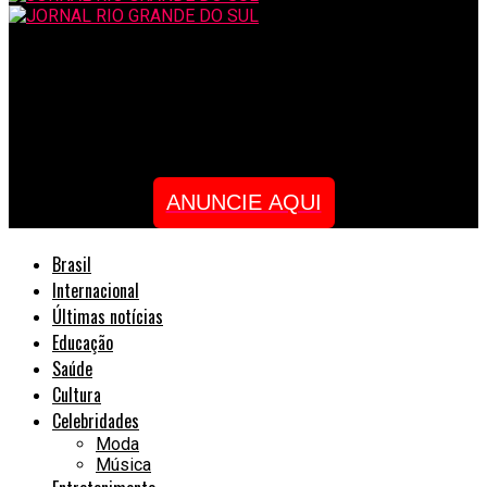
JORNAL RIO GRANDE DO SUL
Dyego Alves lança o clipe “Metamorfose” e revela desafio nos
bastidores: “Tive de aprender de trás pra frente”
ANUNCIE AQUI
Brasil
Internacional
Últimas notícias
Educação
Saúde
Cultura
Celebridades
Moda
Música