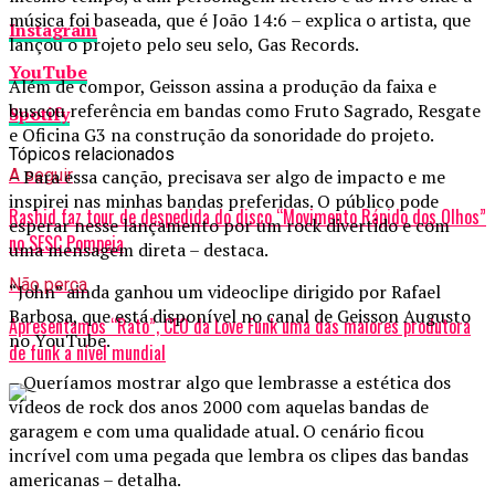
música foi baseada, que é João 14:6 – explica o artista, que
Instagram
lançou o projeto pelo seu selo, Gas Records.
YouTube
Além de compor, Geisson assina a produção da faixa e
buscou referência em bandas como Fruto Sagrado, Resgate
Spotify
e Oficina G3 na construção da sonoridade do projeto.
Tópicos relacionados
– Para essa canção, precisava ser algo de impacto e me
A seguir
inspirei nas minhas bandas preferidas. O público pode
Rashid faz tour de despedida do disco “Movimento Rápido dos Olhos”
esperar nesse lançamento por um rock divertido e com
no SESC Pompeia
uma mensagem direta – destaca.
Não perca
“John” ainda ganhou um videoclipe dirigido por Rafael
Barbosa, que está disponível no canal de Geisson Augusto
Apresentamos “Rato”, CEO da Love Funk uma das maiores produtora
no YouTube.
de funk a nível mundial
– Queríamos mostrar algo que lembrasse a estética dos
vídeos de rock dos anos 2000 com aquelas bandas de
garagem e com uma qualidade atual. O cenário ficou
incrível com uma pegada que lembra os clipes das bandas
americanas – detalha.