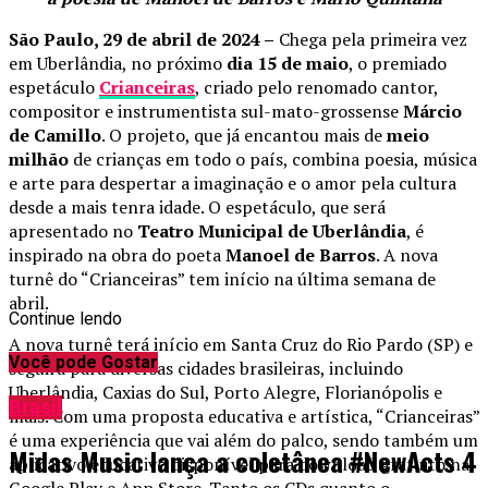
São Paulo, 29 de abril de 2024 –
Chega pela primeira vez
em Uberlândia, no próximo
dia 15 de maio
, o premiado
espetáculo
Crianceiras
, criado pelo
renomado cantor,
compositor e instrumentista sul-mato-grossense
Márcio
de Camillo
. O projeto, que já encantou mais de
meio
milhão
de crianças em todo o país, combina poesia, música
e arte para despertar a imaginação e o amor pela cultura
desde a mais tenra idade. O espetáculo, que será
apresentado no
Teatro Municipal de Uberlândia
,
é
inspirado na obra do poeta
Manoel de Barros
. A nova
turnê do “Crianceiras” tem início na última semana de
abril.
Continue lendo
A nova turnê terá início em
Santa Cruz do Rio Pardo
(SP) e
Você pode Gostar
seguirá para diversas cidades brasileiras, incluindo
Uberlândia, Caxias do Sul, Porto Alegre, Florianópolis e
Brasil
mais. Com uma proposta educativa e artística, “Crianceiras”
é uma experiência que vai além do palco, sendo também um
Midas Music lança a coletânea #NewActs 4
aplicativo educativo disponível para download gratuito na
Google Play e App Store. Tanto os CDs quanto o