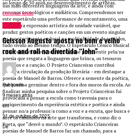
ao longo de 30 anos no desenvolvimento de artistas.
nas mais diferentes linguagens da arte, e ainda com
recursos tecnológicos e midiáticos. Compreendemos ser
Continue lendo
este espetáculo uma performance de encantamento, uma
verdadeira expressão artística de unidade variável, que
Música
produz gestos poéticos e canções em um evento singular
Geisson Augusto aposta no bom e velho
no acontecimento e plural na multiplicidade de sentidos,
tudo vivido ao mesmo tempo. O Espetáculo Cênico Musical
rock and roll na divertida “John”
Crianceiras é um encontro com esse novo sentir pela/na
poesia que resgata a linguagem que brinca, os tesouros
poéticos e a canção. O Projeto Crianceiras contribui
na/para circulação da produção literária – em destaque a
poesia de Manoel de Barros. Oferece a semente da poética,
que precisa germinar dentro e fora dos muros da escola. Ao
Publicado
finalizar minha pesquisa sobre o Projeto Crianceiras fui
9 meses atrás
provocada a pensar a escola como travessia para o
enriquecimento da experiência estética e poética e ainda
em
pensar no/a professor/a como a voz e a escuta, que busca e
31 de outubro de 2025
abre os caminhos na arte que transforma, e como diz o
Poeta, que “desvê o mundo”. O espetáculo Crianceiras
De
poesias de Manoel de Barros faz um chamado, para a