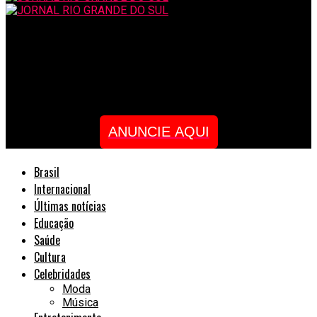
JORNAL RIO GRANDE DO SUL
Cantor e compositor Márcio de Camillo apresenta o premiado
projeto infantil “Crianceiras” pela primeira vez em Uberlândia
ANUNCIE AQUI
Brasil
Internacional
Últimas notícias
Educação
Saúde
Cultura
Celebridades
Moda
Música