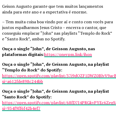
Geison Augusto garante que tem muitos lançamentos
ainda para este ano e a expectativa é enorme.
– Tem muita coisa boa vindo por aí e conto com vocês para
juntos espalharmos Jesus Cristo – encerra o cantor, que
conseguiu emplacar “John” nas playlists “Templo do Rock”
e “Santo Rock”, ambas no Spotify.
Ouça o single “John”, de Geisson Augusto, nas
plataformas digitais:
https://onerpm.link/jhon
Ouça o single “John”, de Geisson Augusto, na playlist
“Templo do Rock” do Spotify:
https://open.spotify.com/playlist/37i9dQZF1DWZ0BlvV9ac
si=a612fde898c244bb
Ouça o single “John”, de Geisson Augusto, na playlist
“Santo Rock” do Spotify:
https://open.spotify.com/playlist/68fD7I4PRGkvPYEc6ZegS
si=934f9ff6f42b4ef7