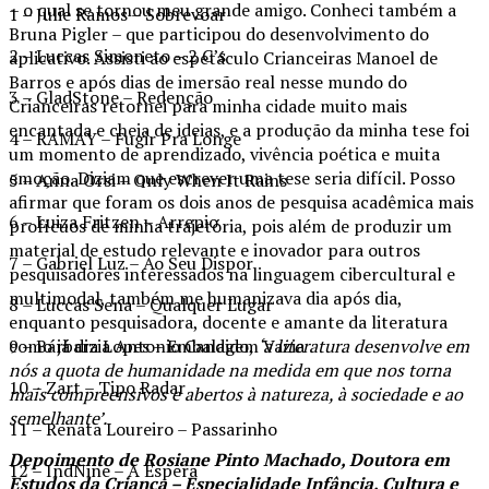
– o qual se tornou meu grande amigo. Conheci também a
1 – Julie Ramos – Sobrevoar
Bruna Pigler – que participou do desenvolvimento do
2 – Luccas Simoneto – 2 C’s
aplicativo. Assisti ao espetáculo Crianceiras Manoel de
Barros e após dias de imersão real nesse mundo do
3 – GladStone – Redenção
Crianceiras retornei para minha cidade muito mais
encantada e cheia de ideias, e a produção da minha tese foi
4 – RAMAY – Fugir Pra Longe
um momento de aprendizado, vivência poética e muita
emoção. Diziam que escrever uma tese seria difícil. Posso
5 – Anna Orsi – Only When It Rains
afirmar que foram os dois anos de pesquisa acadêmica mais
6 – Luiza Fritzen – Arrepio
profícuos de minha trajetória, pois além de produzir um
material de estudo relevante e inovador para outros
7 – Gabriel Luz – Ao Seu Dispor
pesquisadores interessados na linguagem cibercultural e
multimodal, também me humanizava dia após dia,
8 – Luccas Sena – Qualquer Lugar
enquanto pesquisadora, docente e amante da literatura
como já dizia Antonio Candido,
‘a literatura desenvolve em
9 – Bárbara Lopes – Embalagem Vazia
nós a quota de humanidade na medida em que nos torna
10 – Zart – Tipo Radar
mais compreensivos e abertos à natureza, à sociedade e ao
semelhante’.
11 – Renata Loureiro – Passarinho
Depoimento de Rosiane Pinto Machado, Doutora em
12 – IndNine – A Espera
Estudos da Criança – Especialidade Infância, Cultura e