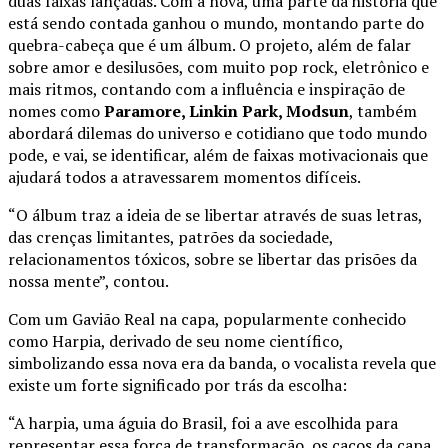
duas faixas lançadas. Com a nova, uma parte da história que
está sendo contada ganhou o mundo, montando parte do
quebra-cabeça que é um álbum. O projeto, além de falar
sobre amor e desilusões, com muito pop rock, eletrônico e
mais ritmos, contando com a influência e inspiração de
nomes como
Paramore, Linkin Park, Modsun
, também
abordará dilemas do universo e cotidiano que todo mundo
pode, e vai, se identificar, além de faixas motivacionais que
ajudará todos a atravessarem momentos difíceis.
“O álbum traz a ideia de se libertar através de suas letras,
das crenças limitantes, patrões da sociedade,
relacionamentos tóxicos, sobre se libertar das prisões da
nossa mente”, contou.
Com um Gavião Real na capa, popularmente conhecido
como Harpia, derivado de seu nome científico,
simbolizando essa nova era da banda, o vocalista revela que
existe um forte significado por trás da escolha:
“A harpia, uma águia do Brasil, foi a ave escolhida para
representar essa força de transformação, os cacos da capa