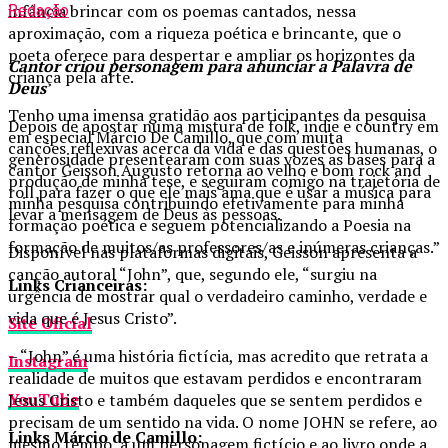
infância brincar com os poemas cantados, nessa
Redação
aproximação, com a riqueza poética e brincante, que o
poeta oferece para despertar e ampliar os horizontes da
Cantor criou personagem para anunciar a Palavra de
criança pela arte.
Deus
Tenho uma imensa gratidão aos participantes da pesquisa
Depois de apostar numa mistura de folk, indie e country em
em especial Márcio De Camillo, que com muita
canções reflexivas acerca da vida e das questões humanas, o
generosidade presentearam com suas vozes as bases para a
cantor Geisson Augusto retorna ao velho e bom rock and
produção de minha tese, e seguiram comigo na trajetória de
roll para fazer o que ele mais ama que é usar a música para
minha pesquisa contribuindo efetivamente para minha
levar a mensagem de Deus às pessoas.
formação poética e seguem potencializando a Poesia na
formação de muitos/as professores/as e inúmeras crianças.”
Disponível nas plataformas digitais, Geisson apresenta a
canção autoral “John”, que, segundo ele, “surgiu na
Links Crianceiras:
urgência de mostrar qual o verdadeiro caminho, verdade e
vida que é Jesus Cristo”.
Site Oficial
– “John” é uma história fictícia, mas acredito que retrata a
Instagram
realidade de muitos que estavam perdidos e encontraram
YouTube
Jesus Cristo e também daqueles que se sentem perdidos e
precisam de um sentido na vida. O nome JOHN se refere, ao
Links Márcio de Camillo:
mesmo tempo, a um personagem fictício e ao livro onde a