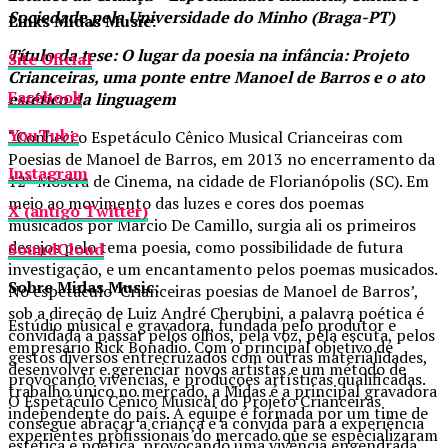
Sociedade pela Universidade do Minho (Braga-PT)
Links Midas Music:
Título da tese: O lugar da poesia na infância: Projeto
Site Oficial
Crianceiras, uma ponte entre Manoel de Barros e o ato
Facebook
estético da linguagem
YouTube
“Conheci o Espetáculo Cênico Musical Crianceiras com
Poesias de Manoel de Barros, em 2013 no encerramento da
Instagram
12ª Mostra de Cinema, na cidade de Florianópolis (SC). Em
meio ao movimento das luzes e cores dos poemas
X (antigo Twitter)
musicados por Márcio De Camillo, surgia ali os primeiros
desejos pelo tema poesia, como possibilidade de futura
SoundCloud
investigação, e um encantamento pelos poemas musicados.
Sobre Midas Music:
No espetáculo ‘Crianceiras poesias de Manoel de Barros’,
sob a direção de Luiz André Cherubini, a palavra poética é
Estúdio musical e gravadora, fundada pelo produtor e
convidada a passar pelos olhos, pela voz, pela escuta, pelos
empresário Rick Bonadio. Com o principal objetivo de
gestos diversos entrecruzados com outras materialidades,
desenvolver e gerenciar novos artistas e um método de
provocando vivências, e produções artísticas qualificadas.
trabalho único no mercado, a Midas é a principal gravadora
O Espetáculo Cênico Musical do Projeto Crianceiras
independente do país. A equipe é formada por um time de
consegue abraçar a criança e a convida para a experiência
experientes profissionais do mercado que se especializaram
estética e poética, provocando uma vivência engendrada