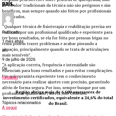
país.
os ‘estalos’ tradicionais da técnica não são perigosos e sim
benéficos, mas sempre quando são feitos por profissionais
qualificados.
“Qualquer técnica de fisioterapia e reabilitação precisa ser
realizada por um profissional qualificado e experiente para
Publicado
ter bons resultados, se ela for feita por pessoas leigas no
1 mês atrás
tema podem trazer problemas e acabar piorando a
situação, principalmente quando se trata de articulações
em
mais sensíveis”.
9 de julho de 2026
“A aplicação correta, frequência e intensidade são
De
essenciais para bons resultados e para evitar complicações.
Um quiropraxista experiente tem o conhecimento
Redação
necessário para realizar ajustes com precisão, garantindo
alívio de forma segura. Por isso, sempre busque por um
Região abriga mais de 6.600 assessores de
profissional qualificado”, alerta José Ordenes.
investimento certificados, equivalente a 24,6% do total
Tópicos relacionados
do Brasil.
A seguir