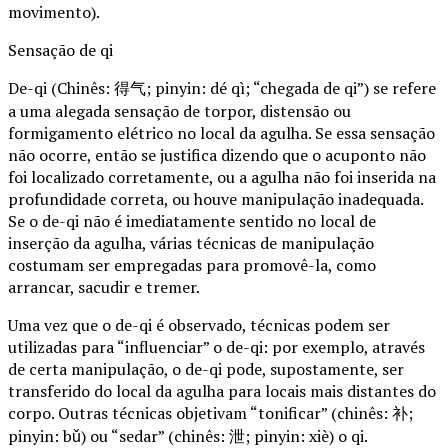
movimento).
Sensação de qi
De-qi (Chinês: 得气; pinyin: dé qì; “chegada de qi”) se refere
a uma alegada sensação de torpor, distensão ou
formigamento elétrico no local da agulha. Se essa sensação
não ocorre, então se justifica dizendo que o acuponto não
foi localizado corretamente, ou a agulha não foi inserida na
profundidade correta, ou houve manipulação inadequada.
Se o de-qi não é imediatamente sentido no local de
inserção da agulha, várias técnicas de manipulação
costumam ser empregadas para promovê-la, como
arrancar, sacudir e tremer.
Uma vez que o de-qi é observado, técnicas podem ser
utilizadas para “influenciar” o de-qi: por exemplo, através
de certa manipulação, o de-qi pode, supostamente, ser
transferido do local da agulha para locais mais distantes do
corpo. Outras técnicas objetivam “tonificar” (chinês: 补;
pinyin: bǔ) ou “sedar” (chinês: 泄; pinyin: xiè) o qi.