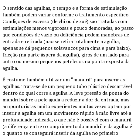
O sentido das agulhas, o tempo e a forma de estimulação
também podem variar conforme o tratamento específico.
Condições de excesso (de chi ou de xué) são tratadas com
estimulações menos vigorosas e pouco demoradas, ao passo
que condições de vazio ou deficiência pedem manobras de
entrada e retirada (não se retira totalmente a agulha,
apenas se dá pequenos solavancos para cima e para baixo),
fricção (na parte áspera da agulha), giros de um lado para
outro ou mesmo pequenos petelecos na ponta exposta da
agulha.
É costume também utilizar um “mandril” para inserir as
agulhas. Trata-se de um pequeno tubo plástico descartável
dentro do qual corre a agulha. A leve pressão da ponta do
mandril sobre a pele ajuda a reduzir a dor da entrada, mas
acupunturistas muito experientes muitas vezes optam por
inserir a agulha em um movimento rápido à mão livre até a
profundidade indicada, o que não é possível com o mandril
(a diferença entre o comprimento do mandril e da agulha é
o quanto se conseguirá inserir da agulha no primeiro