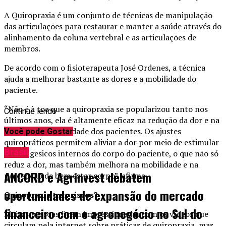
A Quiropraxia é um conjunto de técnicas de manipulação
das articulações para restaurar e manter a saúde através do
alinhamento da coluna vertebral e as articulações de
membros.
De acordo com o fisioterapeuta José Ordenes, a técnica
ajuda a melhorar bastante as dores e a mobilidade do
paciente.
“Não é à toa que a quiropraxia se popularizou tanto nos
Continue lendo
últimos anos, ela é altamente eficaz na redução da dor e na
melhoria da mobilidade dos pacientes. Os ajustes
Você pode Gostar
quiropráticos permitem aliviar a dor por meio de estimular
Brasil
os analgesicos internos do corpo do paciente, o que não só
reduz a dor, mas também melhora na mobilidade e na
ANCORD e Agrinvest debatem
percepção de bem estar corpo”, afirma.
oportunidades de expansão do mercado
Quiropraxia traz riscos?
financeiro com o agronegócio no Sul do
Muitas pessoas ficam impressionadas com os vídeos que
circulam pela internet sobre práticas de quiropraxia, mas