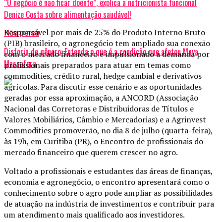
“O negócio é não ficar doente”, explica a nutricionista funcional
Denize Costa sobre alimentação saudável!
Responsável por mais de 25% do Produto Interno Bruto
Não perca
(PIB) brasileiro, o agronegócio tem ampliado sua conexão
Disforia de gênero: Entenda o que é a condição que afetou Maya
com o mercado financeiro e impulsionado a demanda por
Massafera
profissionais preparados para atuar em temas como
commodities, crédito rural, hedge cambial e derivativos
agrícolas. Para discutir esse cenário e as oportunidades
geradas por essa aproximação, a ANCORD (Associação
Nacional das Corretoras e Distribuidoras de Títulos e
Valores Mobiliários, Câmbio e Mercadorias) e a Agrinvest
Commodities promoverão, no dia 8 de julho (quarta-feira),
às 19h, em Curitiba (PR), o Encontro de profissionais do
mercado financeiro que querem crescer no agro.
Voltado a profissionais e estudantes das áreas de finanças,
economia e agronegócio, o encontro apresentará como o
conhecimento sobre o agro pode ampliar as possibilidades
de atuação na indústria de investimentos e contribuir para
um atendimento mais qualificado aos investidores.