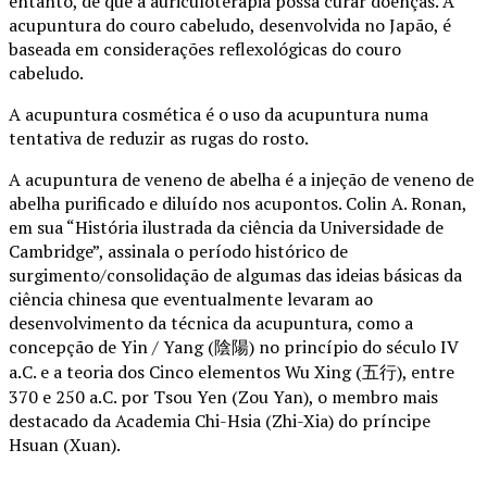
entanto, de que a auriculoterapia possa curar doenças. A
acupuntura do couro cabeludo, desenvolvida no Japão, é
baseada em considerações reflexológicas do couro
cabeludo.
A acupuntura cosmética é o uso da acupuntura numa
tentativa de reduzir as rugas do rosto.
A acupuntura de veneno de abelha é a injeção de veneno de
abelha purificado e diluído nos acupontos. Colin A. Ronan,
em sua “História ilustrada da ciência da Universidade de
Cambridge”, assinala o período histórico de
surgimento/consolidação de algumas das ideias básicas da
ciência chinesa que eventualmente levaram ao
desenvolvimento da técnica da acupuntura, como a
concepção de Yin / Yang (陰陽) no princípio do século IV
a.C. e a teoria dos Cinco elementos Wu Xing (五行), entre
370 e 250 a.C. por Tsou Yen (Zou Yan), o membro mais
destacado da Academia Chi-Hsia (Zhi-Xia) do príncipe
Hsuan (Xuan).