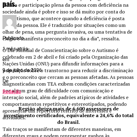
país.
direito e participação plena da pessoa com deficiência na
sociedade ainda é pobre e isso se dá muito por conta do
capacitismo, que acontece quando a deficiência é posta
acima da pessoa. Ele é traduzido por situações como um
olhar de pena, uma pergunta invasiva, ou uma tentativa de
elogio e manifesta preconceito no dia a dia”, ressalta.
Publicado
1 mês atrás
O Dia Mundial de Conscientização sobre o Autismo é
celebrado em 2 de abril e foi criado pela Organização das
em
Nações Unidas (ONU) para difundir informações para a
população sobre o transtorno para reduzir a discriminação
9 de julho de 2026
e o preconceito que cercam as pessoas afetadas. As pessoas
De
diagnosticadas com TEA exibem condições caracterizadas
por algum grau de dificuldade com comunicação e
Redação
interação social, além de padrões atípicos de atividades e
comportamentos repetitivos e estereotipados, podendo
Região abriga mais de 6.600 assessores de
apresentar um repertório restrito de interesses e
investimento certificados, equivalente a 24,6% do total
atividades.
do Brasil.
Tais traços se manifestam de diferentes maneiras, em
diferentes graus e podem representar ganhos às