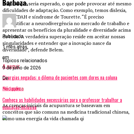
Barboza.
daquilo que seria esperado, o que pode provocar até mesmo
dificuldades de adaptação. Como exemplo, temos dislexia,
TEA, TDAH e síndrome de Tourette. “É preciso
desmistificar a neurodivergência no mercado de trabalho e
apresentar os benefícios da pluralidade e diversidade acima
de tudo. A verdadeira superação reside em aceitar nossas
Publicado
singularidades e entender que a inovação nasce da
1 mês atrás
diversidade”, defende Belem.
em
Tópicos relacionados
A seguir
9 de julho de 2026
Cirurgias negadas: o dilema de pacientes com dores na coluna
De
Redação
Não perca
Conheça as habilidades necessárias para o professor trabalhar a
As crenças iniciais da acupuntura se baseavam em
educação inclusiva
conceitos que são comuns na medicina tradicional chinesa,
como uma energia da vida chamada qi