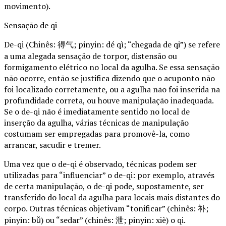
movimento).
Sensação de qi
De-qi (Chinês: 得气; pinyin: dé qì; “chegada de qi”) se refere
a uma alegada sensação de torpor, distensão ou
formigamento elétrico no local da agulha. Se essa sensação
não ocorre, então se justifica dizendo que o acuponto não
foi localizado corretamente, ou a agulha não foi inserida na
profundidade correta, ou houve manipulação inadequada.
Se o de-qi não é imediatamente sentido no local de
inserção da agulha, várias técnicas de manipulação
costumam ser empregadas para promovê-la, como
arrancar, sacudir e tremer.
Uma vez que o de-qi é observado, técnicas podem ser
utilizadas para “influenciar” o de-qi: por exemplo, através
de certa manipulação, o de-qi pode, supostamente, ser
transferido do local da agulha para locais mais distantes do
corpo. Outras técnicas objetivam “tonificar” (chinês: 补;
pinyin: bǔ) ou “sedar” (chinês: 泄; pinyin: xiè) o qi.