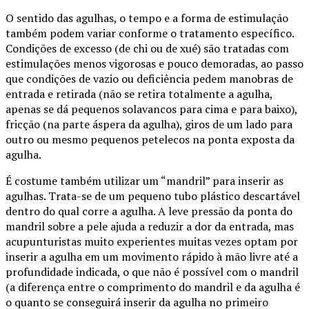
O sentido das agulhas, o tempo e a forma de estimulação
também podem variar conforme o tratamento específico.
Condições de excesso (de chi ou de xué) são tratadas com
estimulações menos vigorosas e pouco demoradas, ao passo
que condições de vazio ou deficiência pedem manobras de
entrada e retirada (não se retira totalmente a agulha,
apenas se dá pequenos solavancos para cima e para baixo),
fricção (na parte áspera da agulha), giros de um lado para
outro ou mesmo pequenos petelecos na ponta exposta da
agulha.
É costume também utilizar um “mandril” para inserir as
agulhas. Trata-se de um pequeno tubo plástico descartável
dentro do qual corre a agulha. A leve pressão da ponta do
mandril sobre a pele ajuda a reduzir a dor da entrada, mas
acupunturistas muito experientes muitas vezes optam por
inserir a agulha em um movimento rápido à mão livre até a
profundidade indicada, o que não é possível com o mandril
(a diferença entre o comprimento do mandril e da agulha é
o quanto se conseguirá inserir da agulha no primeiro