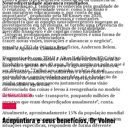
Neurodiversidade alavanca resultados
Intermediação. É também reconhecida pela qualidade de
O relatório “A diversidade vence: como a inclusão é
suas iniciativas educacionais e, por conta de sua
importante”, produzido pela McKinsey em 2020,
experiência, modernos processos e constantes
demonstra que as equipes neurodivergentes superam as
investimentos em tecnologia, se tornou uma referência do
homogêneas em 36%, em termos de rentabilidade.
mercado financeiro e de capitais como Entidade
“Integrar profissionais neurodivergentes é uma forma de
Certificadora e Credenciadora.
trazer novas visões, inovações e alavancar o negócio”,
ressalta o CEO da Otimiza Benefícios, Anderson Belem.
Sobre a Agrinvest Commodities
Diagnosticado com TDAH e Altas Habilidades/SD Criativo
A Agrinvest Commodities é referência em inteligência de
Produtivo apenas aos 40 anos, Belem sentiu na pele o que é
mercado e gestão de risco para o agronegócio brasileiro,
ser diferente. “Trilhei um caminho repleto de mal-
conectando produtores, indústrias e o mercado financeiro
entendidos e oportunidades perdidas até a fundação da
por meio de análises, consultoria e operações em
minha empresa, que nasceu justamente dessa visão
commodities agrícolas.
diferenciada das coisas e levou à reengenharia no modelo
Continue lendo
de benefício do vale-transporte, poupando milhões de
recursos que eram desperdiçados anualmente”, conta.
Brasil
Atualmente, aproximadamente 15% da população mundial
Acupuntura e seus benefícios, Dr Volnei
é classificada como neurodivergente. São pessoas que, em
situações específicas, respondem de forma diferente