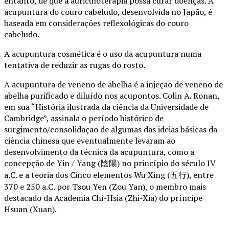
entanto, de que a auriculoterapia possa curar doenças. A
acupuntura do couro cabeludo, desenvolvida no Japão, é
baseada em considerações reflexológicas do couro
cabeludo.
A acupuntura cosmética é o uso da acupuntura numa
tentativa de reduzir as rugas do rosto.
A acupuntura de veneno de abelha é a injeção de veneno de
abelha purificado e diluído nos acupontos. Colin A. Ronan,
em sua “História ilustrada da ciência da Universidade de
Cambridge”, assinala o período histórico de
surgimento/consolidação de algumas das ideias básicas da
ciência chinesa que eventualmente levaram ao
desenvolvimento da técnica da acupuntura, como a
concepção de Yin / Yang (陰陽) no princípio do século IV
a.C. e a teoria dos Cinco elementos Wu Xing (五行), entre
370 e 250 a.C. por Tsou Yen (Zou Yan), o membro mais
destacado da Academia Chi-Hsia (Zhi-Xia) do príncipe
Hsuan (Xuan).