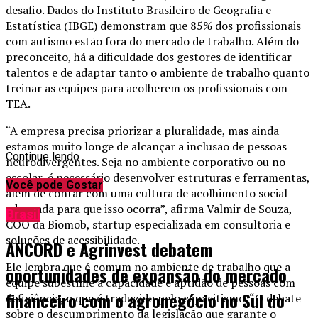
desafio. Dados do Instituto Brasileiro de Geografia e
Estatística (IBGE) demonstram que 85% dos profissionais
com autismo estão fora do mercado de trabalho. Além do
preconceito, há a dificuldade dos gestores de identificar
talentos e de adaptar tanto o ambiente de trabalho quanto
treinar as equipes para acolherem os profissionais com
TEA.
“A empresa precisa priorizar a pluralidade, mas ainda
estamos muito longe de alcançar a inclusão de pessoas
Continue lendo
neurodivergentes. Seja no ambiente corporativo ou no
escolar, é necessário desenvolver estruturas e ferramentas,
Você pode Gostar
além de contar com uma cultura de acolhimento social
adequada para que isso ocorra”, afirma Valmir de Souza,
Brasil
COO da Biomob, startup especializada em consultoria e
soluções de acessibilidade.
ANCORD e Agrinvest debatem
Ele lembra que é comum no ambiente de trabalho que a
oportunidades de expansão do mercado
equipe subestime a capacidade e aptidão de pessoas com
financeiro com o agronegócio no Sul do
deficiência, o que é traduzido pelo capacitismo. “O debate
sobre o descumprimento da legislação que garante o