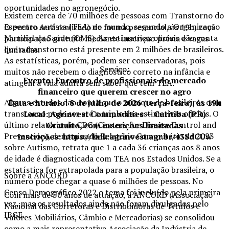
oportunidades no agronegócio.
Existem cerca de 70 milhões de pessoas com Transtorno do
Espectro Autista (TEA) no mundo, segundo a Organização
O evento será realizado de forma presencial, às 19h, com
Mundial da Saúde (OMS). As estimativas oficiais dão conta
participação gratuita mediante inscrição prévia e vagas
que o transtorno está presente em 2 milhões de brasileiros.
limitadas.
As estatísticas, porém, podem ser conservadoras, pois
Serviço:
muitos não recebem o diagnóstico correto na infância e
Evento: Encontro de profissionais do mercado
atingem a vida adulta sem saber que tem TEA.
financeiro que querem crescer no agro
Alguns estudos dão conta que o número de brasileiros com
Data e horário: 8 de julho de 2026 (terça-feira), às 19h
transtorno pode ser até o triplo das estimativas oficiais. O
Local: Agrinvest Commodities — Curitiba (PR)
último relatório do CDC (Centers for Disease Control and
Gratuito, com inscrições limitadas
Prevention), denominado Relatório Comunitário de 2023
Inscrições: https://link.agrinvest.agr.br/43SdCUw
sobre Autismo, retrata que 1 a cada 36 crianças aos 8 anos
de idade é diagnosticada com TEA nos Estados Unidos. Se a
estatística for extrapolada para a população brasileira, o
Sobre a ANCORD
número pode chegar a quase 6 milhões de pessoas. No
Censo Demográfico 2022 o tema foi incluído pela primeira
Com mais de 50 anos de atuação, a ANCORD (Associação
vez, mas os resultados ainda não foram divulgados pelo
Nacional das Corretoras e Distribuidoras de Títulos e
IBGE.
Valores Mobiliários, Câmbio e Mercadorias) se consolidou
como a mais representativa Associação da Indústria de